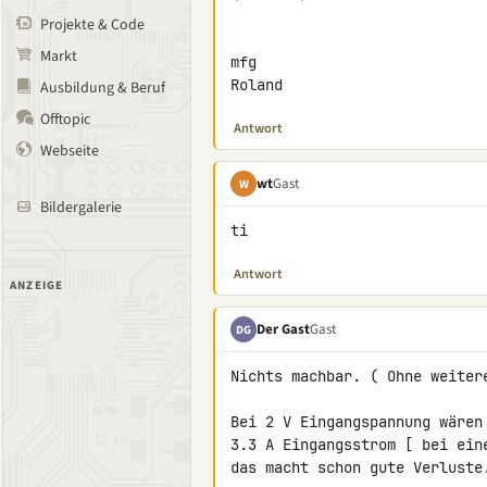
Projekte & Code
Markt
mfg

Roland
Ausbildung & Beruf
Offtopic
Antwort
Webseite
wt
Gast
W
Bildergalerie
ti
Antwort
ANZEIGE
Der Gast
Gast
DG
Nichts machbar. ( Ohne weitere
Bei 2 V Eingangspannung wären 
3.3 A Eingangsstrom [ bei eine
das macht schon gute Verluste