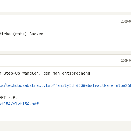
2009-0
dicke (rote) Backen.
2009-0
n Step-Up Wandler, den man entsprechend 

cs/techdocsabstract.tsp?familyId=433&abstractName=slua26
vt154/slvt154.pdf