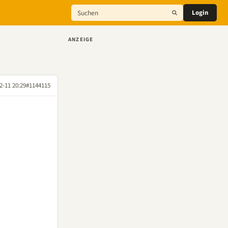
Login
ANZEIGE
2-11 20:29
#1144115