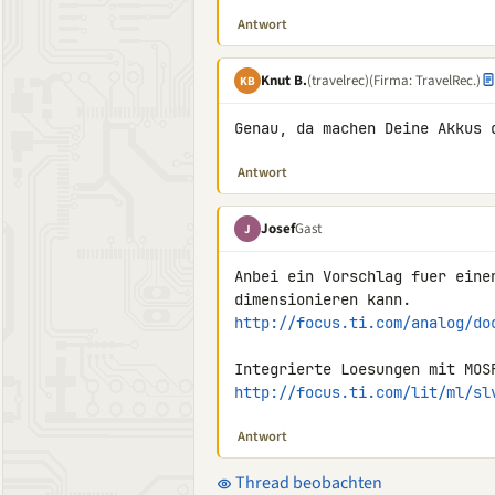
Antwort
Knut B.
(travelrec)
(Firma: TravelRec.)
KB
Genau, da machen Deine Akkus 
Antwort
Josef
Gast
J
Anbei ein Vorschlag fuer eine
http://focus.ti.com/analog/do
http://focus.ti.com/lit/ml/sl
Antwort
Thread beobachten