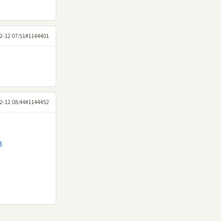
2-12 07:51
#1144401
2-12 08:44
#1144452
8