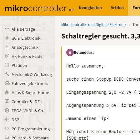
Neuigkeiten
Artikel
Fo
Mikrocontroller und Digitale Elektronik
›
Thr
Alle Beiträge
Schaltregler gesucht. 3,3
µC & Elektronik
Analogtechnik
Roland
Gast
R
HF, Funk & Felder
Platinen
Hallo zusammen,

Mechanik & Werkzeug
suche einen StepUp DCDC Conve
Fahrzeugelektronik
Eingangsspannung 2,0 -2,7V ( 
Haus & Smart Home
Compiler & IDEs
Augangsspannung 3,3V fix bei I
FPGA, VHDL & Co.
Jemand einen Tip?

DSP
PC-Programmierung
Möglichst kleine Bauform mit e
PC Hard- & Software
(SO8 etc)
