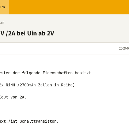
rum
ead
V /2A bei Uin ab 2V
2009-0
rster der folgende Eigenschaften besitzt.

2x NiMH /2700mAh Zellen in Reihe)

out von 2A.

xt./int Schalttransistor.
