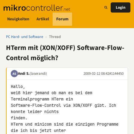
Login
Neuigkeiten
Artikel
Forum
PC Hard- und Software
›
Thread
HTerm mit (XON/XOFF) Software-Flow-
Control möglich?
Andi S.
(laserandi)
2009-02-12 08:42
#1144450
AS
Hallo,

weiß hier jemand ob man es bei dem 
Terminalprogramm HTerm ein 

Software-Flow-Control via XON/XOFF gibt. Ich 
konnte leider nichts 

finden.

HTerm und minicom sind die einzigen Programme 
die ich bis jetzt unter 
