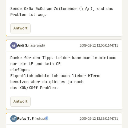
Sende 0x0a 0x0d am Zeilenende (\n\r), und das 
Problem ist weg.
Antwort
Andi S.
(laserandi)
2009-02-12 12:00
#1144711
AS
Danke für den Tipp. Leider kann man in minicom 
nur ein LF und kein CR 

einfügen.

Eigentlich möchte ich auch lieber HTerm 
benutzen aber da gibt es ja noch 

das XON/XOff Problem.
Antwort
Rufus Τ. F.
(rufus)
2009-02-12 12:35
#1144751
RΤ