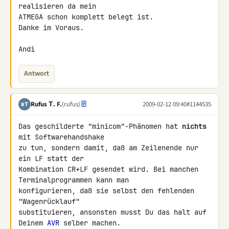
realisieren da mein 

ATMEGA schon komplett belegt ist.

Danke im Voraus.

Andi
Antwort
Rufus Τ. F.
(rufus)
2009-02-12 09:40
#1144535
RΤ
Das geschilderte "minicom"-Phänomen hat 
nichts
mit Softwarehandshake 

zu tun, sondern damit, daß am Zeilenende nur 
ein LF statt der 

Kombination CR+LF gesendet wird. Bei manchen 
Terminalprogrammen kann man 

konfigurieren, daß sie selbst den fehlenden 
"Wagenrücklauf" 

substituieren, ansonsten musst Du das halt auf 
Deinem 
AVR
 selber machen.
