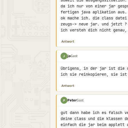
soweit die ausgangssituation.
da ich nur von einer jar gesp
fertigen java aplikation aus.

ok mache ich. die class datei
zeugs-> neue jar. und jetzt ?
ich versteh dich nicht genau,
Antwort
jo
Gast
J
übrigens, in der jar ist die 
ich sie reinkopieren, sie ist
Antwort
Peter
Gast
P
gut dann habe ich es falsch v
deine class und die klassen d
einfach die jar beim applett 