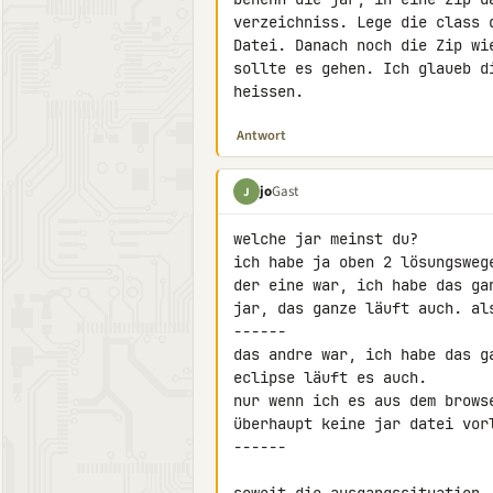
verzeichniss. Lege die class 
Datei. Danach noch die Zip wi
sollte es gehen. Ich glaueb d
heissen.
Antwort
jo
Gast
J
welche jar meinst du?

ich habe ja oben 2 lösungswege
der eine war, ich habe das ga
jar, das ganze läuft auch. al
------

das andre war, ich habe das g
eclipse läuft es auch.

nur wenn ich es aus dem brows
überhaupt keine jar datei vorl
------
