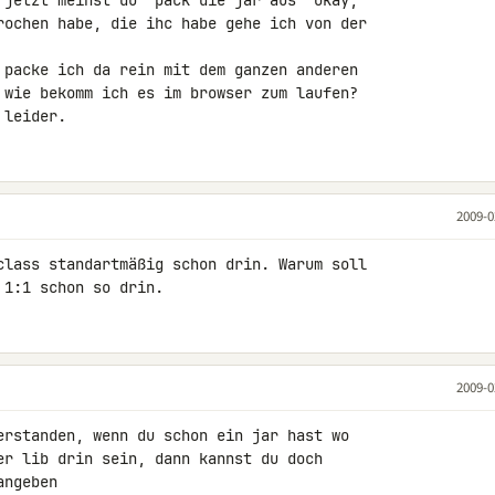
 jetzt meinst du "pack die jar aus" okay, 

rochen habe, die ihc habe gehe ich von der 

 packe ich da rein mit dem ganzen anderen 

 wie bekomm ich es im browser zum laufen? 

 leider.
2009-0
class standartmäßig schon drin. Warum soll 

 1:1 schon so drin.
2009-0
erstanden, wenn du schon ein jar hast wo 

er lib drin sein, dann kannst du doch 

angeben