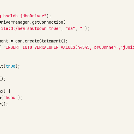
g.hsqldb.jdbcDriver"
);
DriverManager
.
getConnection
(
file:d:/new;shutdown=true"
,
"sa"
,
""
);
ment
=
con
.
createStatement
();
(
"INSERT INTO VERKAEUFER VALUES(44545,'bruunnner','juni
it
(
true
);
();
ex
)
{
n
(
"huhu"
);
e
();