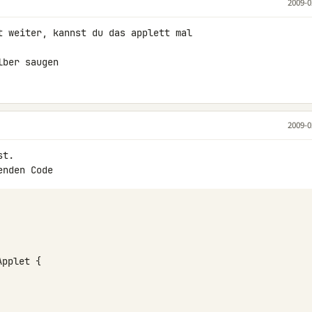
2009-0
t weiter, kannst du das applett mal 

lber saugen
2009-0
t.

Applet
{