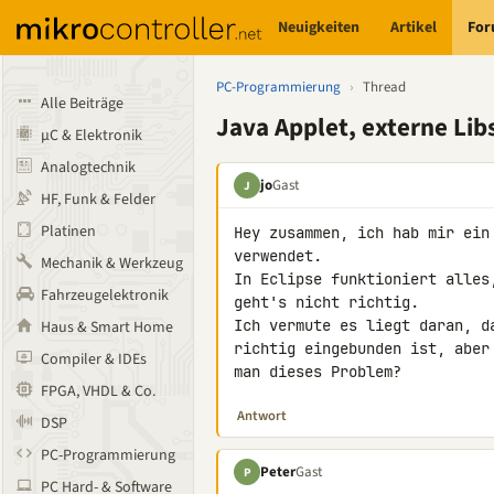
Neuigkeiten
Artikel
Fo
PC-Programmierung
›
Thread
Alle Beiträge
Java Applet, externe Lib
µC & Elektronik
Analogtechnik
jo
Gast
J
HF, Funk & Felder
Platinen
Hey zusammen, ich hab mir ein
verwendet.

Mechanik & Werkzeug
In Eclipse funktioniert alles
Fahrzeugelektronik
geht's nicht richtig.

Ich vermute es liegt daran, d
Haus & Smart Home
richtig eingebunden ist, aber
Compiler & IDEs
man dieses Problem?
FPGA, VHDL & Co.
Antwort
DSP
PC-Programmierung
Peter
Gast
P
PC Hard- & Software