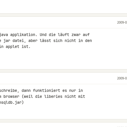
2009-0
java applikation. Und die läuft zwar auf 

e jar datei, aber lässt sich nicht in den 

n applet ist.

2009-0
schreibe, dann funktioniert es nur in 

m browser (weil die liberies nicht mit 

hsqldb.jar)