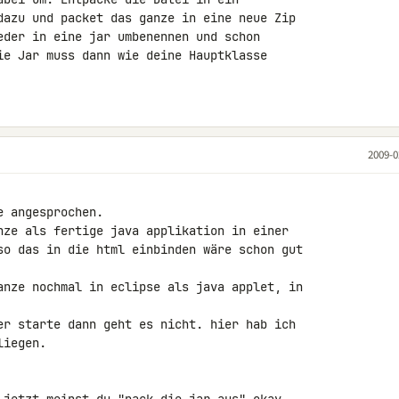
dazu und packet das ganze in eine neue Zip 

eder in eine jar umbenennen und schon 

ie Jar muss dann wie deine Hauptklasse 

2009-0
 angesprochen.

nze als fertige java applikation in einer 

so das in die html einbinden wäre schon gut

anze nochmal in eclipse als java applet, in 

er starte dann geht es nicht. hier hab ich 

iegen.
