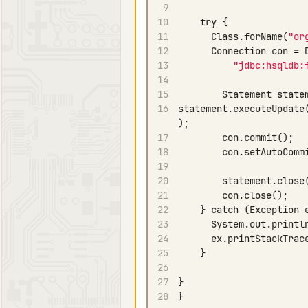
9
10
try
{
11
Class
.
forName
(
"or
12
Connection
con
=
13
"jdbc:hsqldb:
14
15
Statement
state
16
statement
.
executeUpdate
);
17
con
.
commit
();
18
con
.
setAutoComm
19
20
statement
.
close
21
con
.
close
();
22
}
catch
(
Exception
23
System
.
out
.
printl
24
ex
.
printStackTrac
25
}
26
27
}
28
}