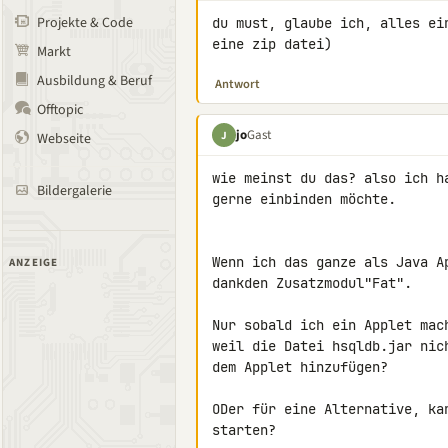
Projekte & Code
du must, glaube ich, alles ei
eine zip datei)
Markt
Ausbildung & Beruf
Antwort
Offtopic
jo
Gast
J
Webseite
wie meinst du das? also ich h
Bildergalerie
gerne einbinden möchte.

Wenn ich das ganze als Java A
ANZEIGE
dankden Zusatzmodul"Fat".

Nur sobald ich ein Applet mac
weil die Datei hsqldb.jar nic
dem Applet hinzufügen?

ODer für eine Alternative, ka
starten?