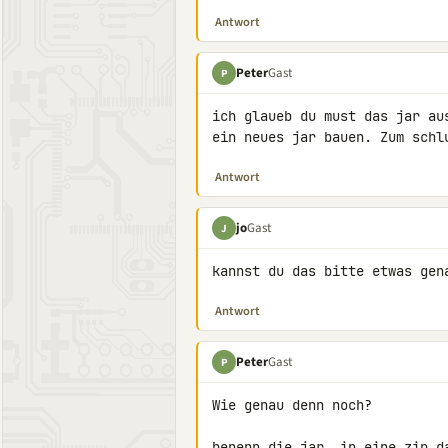
Antwort
Peter
Gast
P
ich glaueb du must das jar au
ein neues jar bauen. Zum schl
Antwort
jo
Gast
J
kannst du das bitte etwas gen
Antwort
Peter
Gast
P
Wie genau denn noch?

benenn die jar, in eine zip d