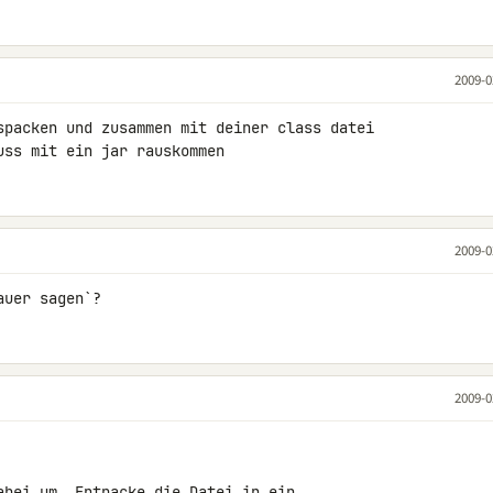
2009-0
spacken und zusammen mit deiner class datei 

uss mit ein jar rauskommen
2009-0
auer sagen`?
2009-0
abei um. Entpacke die Datei in ein 
