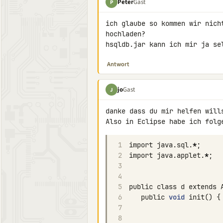
Peter
Gast
P
ich glaube so kommen wir nich
hochladen?

hsqldb.jar kann ich mir ja se
Antwort
jo
Gast
J
danke dass du mir helfen wills
1
import
java
.
sql
.
*
;
2
import
java
.
applet
.
*
;
3
4
5
public
class
d
extends
6
public
void
init
()
{
7
8