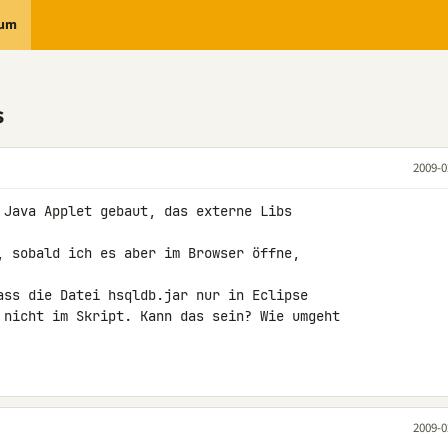
rum
s
2009-0
 Java Applet gebaut, das externe Libs 

, sobald ich es aber im Browser öffne, 

ass die Datei hsqldb.jar nur in Eclipse 

 nicht im Skript. Kann das sein? Wie umgeht 

2009-0