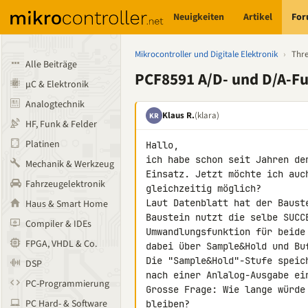
Neuigkeiten
Artikel
Fo
Mikrocontroller und Digitale Elektronik
›
Thr
Alle Beiträge
PCF8591 A/D- und D/A-Fun
µC & Elektronik
Analogtechnik
Klaus R.
(klara)
KR
HF, Funk & Felder
Platinen
Hallo,

ich habe schon seit Jahren de
Mechanik & Werkzeug
Einsatz. Jetzt möchte ich auc
Fahrzeugelektronik
gleichzeitig möglich?

Laut Datenblatt hat der Baust
Haus & Smart Home
Baustein nutzt die selbe SUCC
Compiler & IDEs
Umwandlungsfunktion für beide
FPGA, VHDL & Co.
dabei über Sample&Hold und Buf
Die "Sample&Hold"-Stufe speic
DSP
nach einer Anlalog-Ausgabe ei
PC-Programmierung
Grosse Frage: Wie lange würde
PC Hard- & Software
bleiben?
