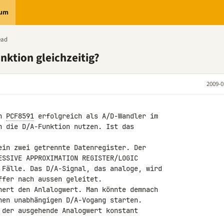
rum
ead
ktion gleichzeitig?
2009-0
n 
PCF8591
 erfolgreich als A/D-Wandler im 

h die D/A-Funktion nutzen. Ist das 

ein zwei getrennte Datenregister. Der 

ESSIVE APPROXIMATION REGISTER/LOGIC 

 Fälle. Das D/A-Signal, das analoge, wird 

fer nach aussen geleitet.

hert den Anlalogwert. Man könnte demnach 

nen unabhängigen D/A-Vogang starten.

 der ausgehende Analogwert konstant 
