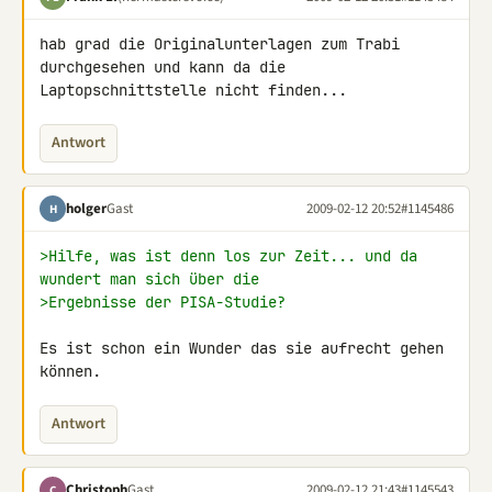
hab grad die Originalunterlagen zum Trabi 
durchgesehen und kann da die 

Laptopschnittstelle nicht finden...
Antwort
holger
Gast
2009-02-12 20:52
#1145486
H
>Hilfe, was ist denn los zur Zeit... und da 
wundert man sich über die
>Ergebnisse der PISA-Studie?
Es ist schon ein Wunder das sie aufrecht gehen 
können.
Antwort
Christoph
Gast
2009-02-12 21:43
#1145543
C