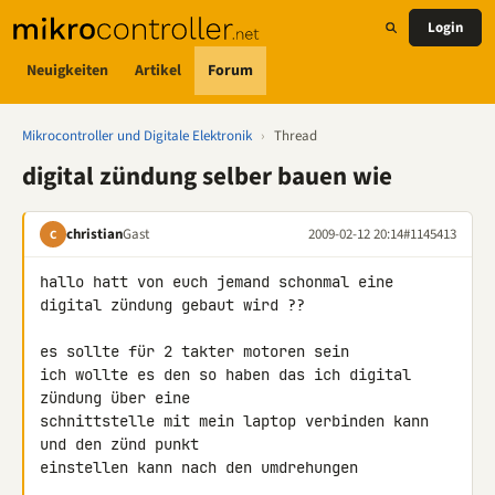
Login
Neuigkeiten
Artikel
Forum
Mikrocontroller und Digitale Elektronik
›
Thread
digital zündung selber bauen wie
christian
Gast
2009-02-12 20:14
#1145413
C
hallo hatt von euch jemand schonmal eine 
digital zündung gebaut wird ??

es sollte für 2 takter motoren sein

ich wollte es den so haben das ich digital 
zündung über eine 

schnittstelle mit mein laptop verbinden kann 
und den zünd punkt 

einstellen kann nach den umdrehungen
