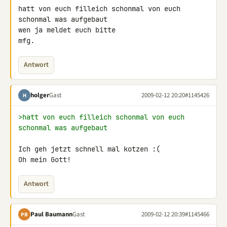
hatt von euch filleich schonmal von euch 
schonmal was aufgebaut

wen ja meldet euch bitte

mfg.
Antwort
holger
Gast
2009-02-12 20:20
#1145426
H
>hatt von euch filleich schonmal von euch 
schonmal was aufgebaut
Ich geh jetzt schnell mal kotzen :(

Oh mein Gott!
Antwort
Paul Baumann
Gast
2009-02-12 20:39
#1145466
PB