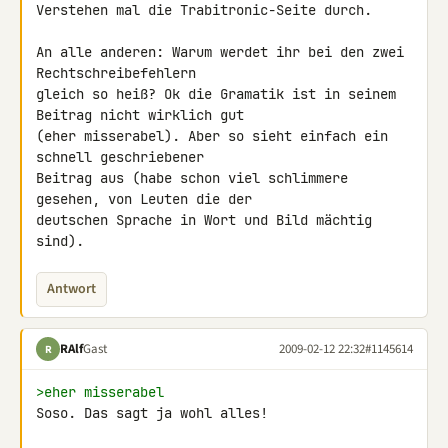
Verstehen mal die Trabitronic-Seite durch.

An alle anderen: Warum werdet ihr bei den zwei 
Rechtschreibefehlern 

gleich so heiß? Ok die Gramatik ist in seinem 
Beitrag nicht wirklich gut 

(eher misserabel). Aber so sieht einfach ein 
schnell geschriebener 

Beitrag aus (habe schon viel schlimmere 
gesehen, von Leuten die der 

deutschen Sprache in Wort und Bild mächtig 
sind).
Antwort
RAlf
Gast
2009-02-12 22:32
#1145614
R
>eher misserabel
Soso. Das sagt ja wohl alles!
