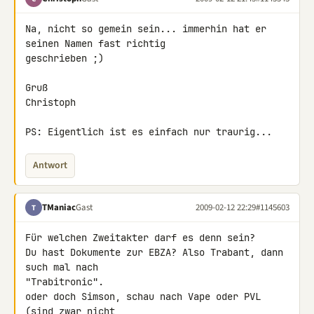
Na, nicht so gemein sein... immerhin hat er 
seinen Namen fast richtig 

geschrieben ;)

Gruß

Christoph

PS: Eigentlich ist es einfach nur traurig...
Antwort
TManiac
Gast
2009-02-12 22:29
#1145603
T
Für welchen Zweitakter darf es denn sein?

Du hast Dokumente zur EBZA? Also Trabant, dann 
such mal nach 

"Trabitronic".

oder doch Simson, schau nach Vape oder PVL 
(sind zwar nicht 
