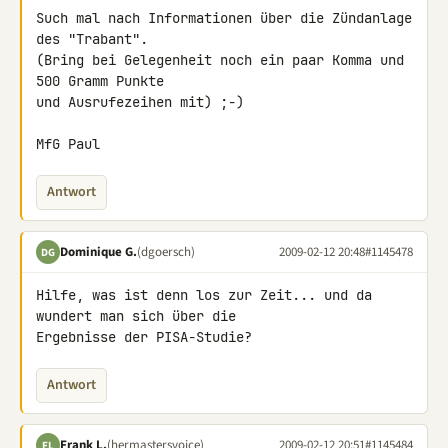
Such mal nach Informationen über die Zündanlage 
des "Trabant".

(Bring bei Gelegenheit noch ein paar Komma und 
500 Gramm Punkte

und Ausrufezeihen mit) ;-)

MfG Paul
Antwort
Dominique G.
(dgoersch)
2009-02-12 20:48
#1145478
DG
Hilfe, was ist denn los zur Zeit... und da 
wundert man sich über die 

Ergebnisse der PISA-Studie?
Antwort
Frank L.
(hermastersvoice)
2009-02-12 20:51
#1145484
FL