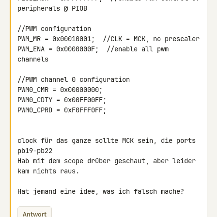
peripherals @ PIOB

//PWM configuration

PWM_MR = 0x00010001;  //CLK = MCK, no prescaler

PWM_ENA = 0x0000000F;  //enable all pwm 
channels

//PWM channel 0 configuration

PWM0_CMR = 0x00000000;

PWM0_CDTY = 0x00FF00FF;

PWM0_CPRD = 0xF0FFF0FF;

clock für das ganze sollte MCK sein, die ports 
pb19-pb22

Hab mit dem scope drüber geschaut, aber leider 
kam nichts raus.

Hat jemand eine idee, was ich falsch mache?
Antwort