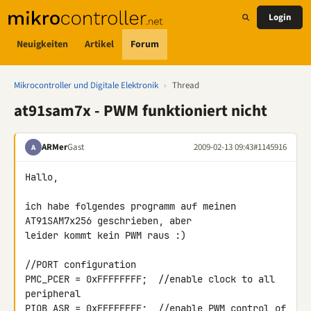
Login
Neuigkeiten
Artikel
Forum
Mikrocontroller und Digitale Elektronik
›
Thread
at91sam7x - PWM funktioniert nicht
ARMer
Gast
2009-02-13 09:43
#1145916
A
Hallo,

ich habe folgendes programm auf meinen 
AT91SAM7x256 geschrieben, aber 

leider kommt kein PWM raus :)

//PORT configuration

PMC_PCER = 0xFFFFFFFF;  //enable clock to all 
peripheral

PIOB_ASR = 0xFFFFFFFF;  //enable PWM control of 