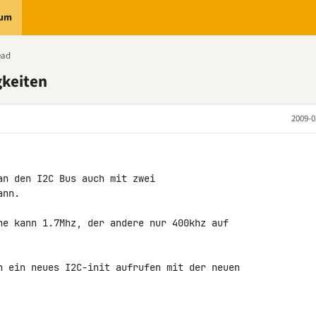
rum
ead
gkeiten
2009-0
n den I2C Bus auch mit zwei 

nn.

ne kann 1.7Mhz, der andere nur 400khz auf 

h ein neues I2C-init aufrufen mit der neuen 
