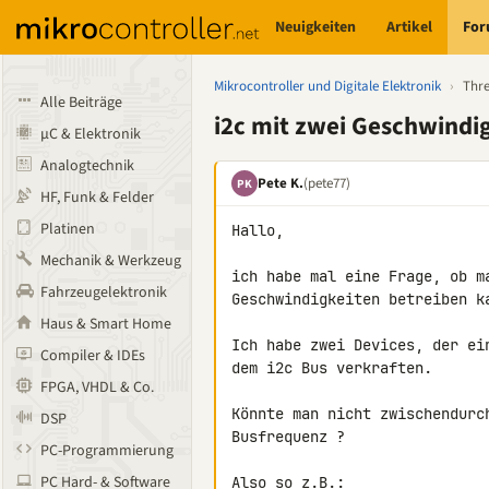
Neuigkeiten
Artikel
Fo
Mikrocontroller und Digitale Elektronik
›
Thr
Alle Beiträge
i2c mit zwei Geschwindi
µC & Elektronik
Analogtechnik
Pete K.
(pete77)
PK
HF, Funk & Felder
Platinen
Hallo,

Mechanik & Werkzeug
ich habe mal eine Frage, ob ma
Fahrzeugelektronik
Geschwindigkeiten betreiben ka
Haus & Smart Home
Ich habe zwei Devices, der ei
Compiler & IDEs
dem i2c Bus verkraften.

FPGA, VHDL & Co.
Könnte man nicht zwischendurc
DSP
Busfrequenz ?

PC-Programmierung
PC Hard- & Software
Also so z.B.:
