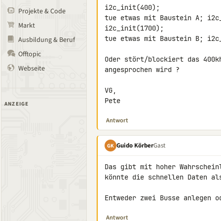
i2c_init(400);

Projekte & Code
tue etwas mit Baustein A; i2c_
Markt
i2c_init(1700);

tue etwas mit Baustein B; i2c_
Ausbildung & Beruf
Offtopic
Oder stört/blockiert das 400k
Webseite
angesprochen wird ?

VG,

Pete
ANZEIGE
Antwort
Guido Körber
Gast
GK
Das gibt mit hoher Wahrschein
könnte die schnellen Daten als
Entweder zwei Busse anlegen o
Antwort