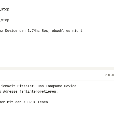
stop

stop

hz Device den 1.7Mhz Bus, obwohl es nicht 

2009-0
lichkeit Bitsalat. Das langsame Device 

 Adresse fehlinterpretieren.

der mit den 400kHz leben.