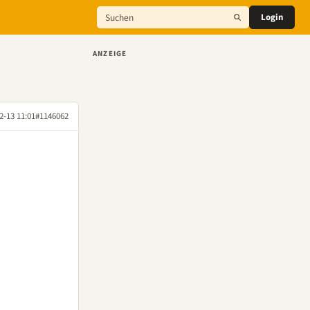
Login
ANZEIGE
2-13 11:01
#1146062