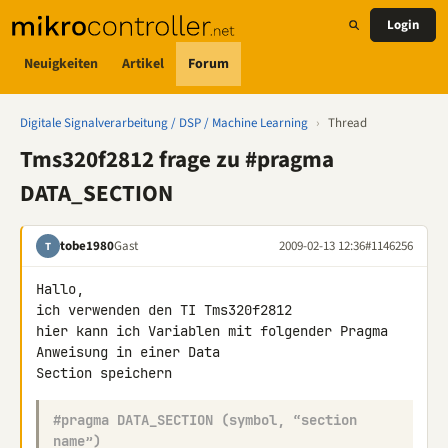
Login
Neuigkeiten
Artikel
Forum
Digitale Signalverarbeitung / DSP / Machine Learning
›
Thread
Tms320f2812 frage zu #pragma
DATA_SECTION
tobe1980
Gast
2009-02-13 12:36
#1146256
T
Hallo,

ich verwenden den TI Tms320f2812

hier kann ich Variablen mit folgender Pragma 
Anweisung in einer Data 

#pragma DATA_SECTION (symbol, “section 
name”)