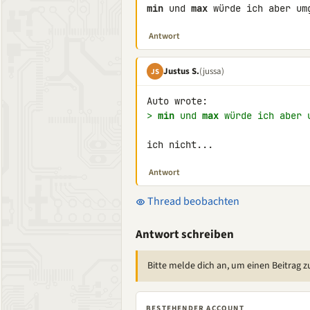
min
 und 
max
 würde ich aber um
Antwort
Justus S.
(jussa)
JS
> 
min
 und 
max
 würde ich aber 
ich nicht...
Antwort
Thread beobachten
Antwort schreiben
Bitte melde dich an, um einen Beitrag z
BESTEHENDER ACCOUNT