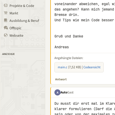
voneinander abweichen, egal w
Projekte & Code
das angehen? Kann mich jemand
Markt
Bremse drin.

Und Tips wie mein Code besser
Ausbildung & Beruf
Offtopic
Webseite
Gruß und Danke

Andreas
ANZEIGE
Angehängte Dateien:
(7,52 KB) |
main.c
Codeansicht
Antwort
Auto
Gast
A
Du musst dir erst mal im Klar
klarer formulieren (Darf die 
sein oder von der maximalen z