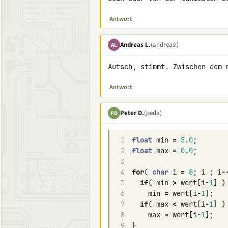
Antwort
Andreas L.
(andreasl)
AL
Autsch, stimmt. Zwischen dem 
Antwort
Peter D.
(peda)
PD
1
float
min
=
5
.
0
;
2
float
max
=
0
.
0
;
3
4
for
(
char
i
=
8
;
i
;
i
-
5
if
(
min
>
wert
[
i
-
1
]
)
6
min
=
wert
[
i
-
1
];
7
if
(
max
<
wert
[
i
-
1
]
)
8
max
=
wert
[
i
-
1
];
9
}