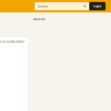
Login
ANZEIGE
2-13 15:29
#1146537