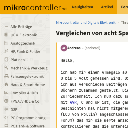
Neuigkeiten
Artikel
Fo
Mikrocontroller und Digitale Elektronik
›
Thr
Alle Beiträge
Vergleichen von acht S
µC & Elektronik
Analogtechnik
Andreas L.
(andreasl)
AL
HF, Funk & Felder
Platinen
Hallo,

Mechanik & Werkzeug
ich hab mir einen ATmega16 au
Fahrzeugelektronik
0 bis 5 Volt gemessen wird. D
ich aus verschieden Beiträgen
Haus & Smart Home
Büchern zusammen gestellt. Di
Compiler & IDEs
Zufriedenheit. Ich muß dazu s
FPGA, VHDL & Co.
mit 
AVR
, C und uP ist, die ga
Geschichten mal nicht mitgere
DSP
(LCD von Pollin) angeschlosse
PC-Programmierung
Forum) das mir die Werte anze
PC Hard- & Software
kontrollieren das die unterei