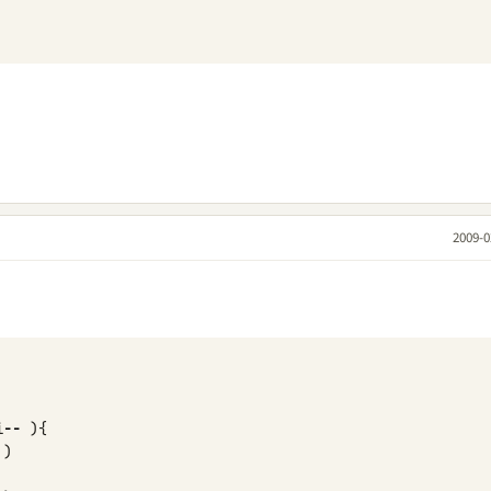
2009-0
i
--
){
)