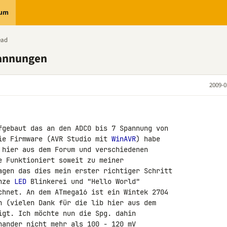
rum
ead
pannungen
2009-0
fgebaut das an den ADC0 bis 7 Spannung von 

ie Firmware (AVR Studio mit 
WinAVR
) habe 

 hier aus dem Forum und verschiedenen 

e Funktioniert soweit zu meiner 

agen das dies mein erster richtiger Schritt 

nze 
LED
 Blinkerei und "Hello World" 

chnet. An dem ATmega16 ist ein Wintek 2704 

n (vielen Dank für die lib hier aus dem 

igt. Ich möchte nun die Spg. dahin 

nander nicht mehr als 100 - 120 mV 
