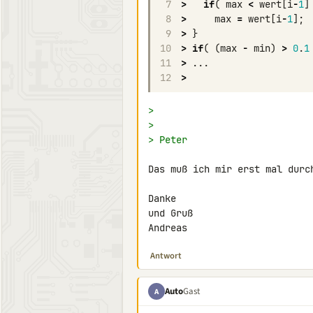
7
>
if
(
max
<
wert
[
i
-
1
]
8
>
max
=
wert
[
i
-
1
];
9
>
}
10
>
if
(
(
max
-
min
)
>
0
.
1
11
>
...
12
>
>
>
> Peter
Das muß ich mir erst mal durch
Danke

und Gruß

Andreas
Antwort
Auto
Gast
A