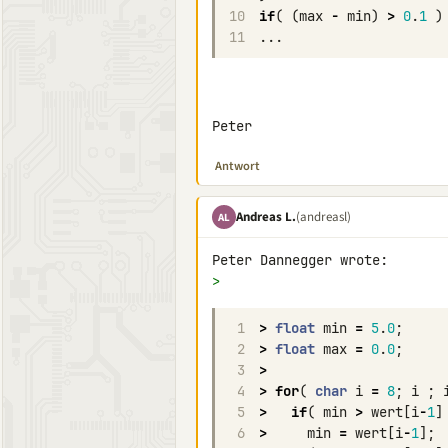
10
if
(
(
max
-
min
)
>
0
.
1
)
11
...
Peter
Antwort
Andreas L.
(andreasl)
AL
>
1
>
float
min
=
5
.
0
;
2
>
float
max
=
0
.
0
;
3
>
4
>
for
(
char
i
=
8
;
i
;
5
>
if
(
min
>
wert
[
i
-
1
]
6
>
min
=
wert
[
i
-
1
];