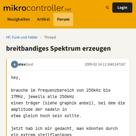
Login
Neuigkeiten
Artikel
Forum
HF, Funk und Felder
›
Thread
breitbandiges Spektrum erzeugen
alex
Gast
2009-02-14 11:16
#1147167
A
hey,

brauche im frequenzbereich von 250kHz bis 
17MHz, jeweils alle 250kHz 

einen träger (siehe graphik anbei), bei dem die 
amplitude der nadeln in 

etwa gleich hoch sein sollte.

jetzt hab ich mir gedacht, man könnten durch 
ein extrem steilflanikges 
