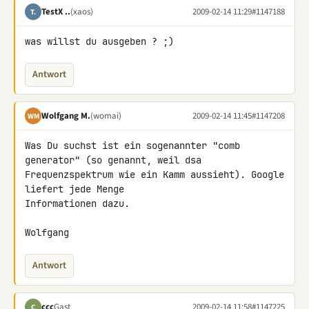
TestX ..
(xaos)
2009-02-14 11:29
#1147188
T.
was willst du ausgeben ? ;)
Antwort
Wolfgang M.
(womai)
2009-02-14 11:45
#1147208
WM
Was Du suchst ist ein sogenannter "comb 
generator" (so genannt, weil dsa 

Frequenzspektrum wie ein Kamm aussieht). Google 
liefert jede Menge 

Informationen dazu.

Wolfgang
Antwort
ccc
Gast
2009-02-14 11:58
#1147225
C