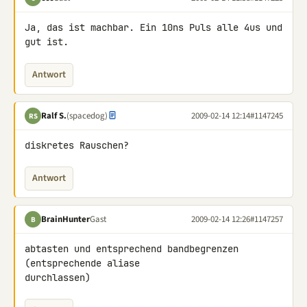
Ja, das ist machbar. Ein 10ns Puls alle 4us und 
gut ist.
Antwort
Ralf S.
(spacedog)
2009-02-14 12:14
#1147245
RS
diskretes Rauschen?
Antwort
BrainHunter
Gast
2009-02-14 12:26
#1147257
B
abtasten und entsprechend bandbegrenzen 
(entsprechende aliase 

durchlassen)