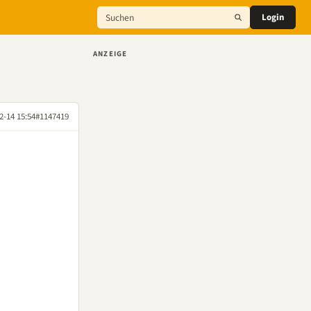
Login
ANZEIGE
2-14 15:54
#1147419