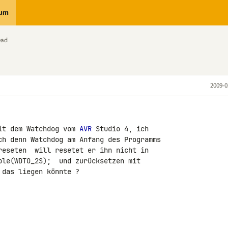
rum
ead
2009-0
it dem Watchdog vom 
AVR
 Studio 4, ich 

ch denn Watchdog am Anfang des Programms 

reseten  will resetet er ihn nicht in 

ble(WDTO_2S);  und zurücksetzen mit 

das liegen könnte ?
