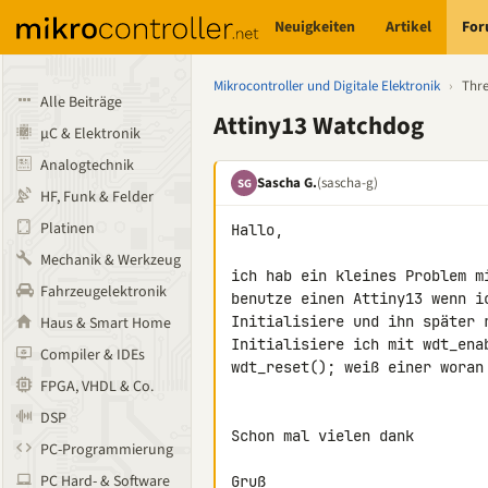
Neuigkeiten
Artikel
Fo
Mikrocontroller und Digitale Elektronik
›
Thr
Alle Beiträge
Attiny13 Watchdog
µC & Elektronik
Analogtechnik
Sascha G.
(sascha-g)
SG
HF, Funk & Felder
Platinen
Hallo,

Mechanik & Werkzeug
ich hab ein kleines Problem m
Fahrzeugelektronik
benutze einen Attiny13 wenn i
Initialisiere und ihn später 
Haus & Smart Home
Initialisiere ich mit wdt_ena
Compiler & IDEs
wdt_reset(); weiß einer woran 
FPGA, VHDL & Co.
DSP
Schon mal vielen dank

PC-Programmierung
PC Hard- & Software
Gruß
