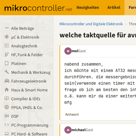
Neuigkeiten
Artikel
Fo
Mikrocontroller und Digitale Elektronik
›
Thr
Alle Beiträge
welche taktquelle für avr
µC & Elektronik
Analogtechnik
mel
Gast
M
HF, Funk & Felder
Platinen
nabend zusammen,

ich möchte mit einem AT32 mes
Mechanik & Werkzeug
durchführen. die messergebnis
Fahrzeugelektronik
sein(verwende einen timer mit
frage ob ich am besten den in
Haus & Smart Home
o.ä. kann mir da einer weiterh
Compiler & IDEs
mfg
FPGA, VHDL & Co.
Antwort
DSP
PC-Programmierung
michael
Gast
M
PC Hard- & Software