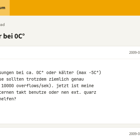
rum
ead
 bei 0C°
2009-0
sungen bei ca. 0C° oder kälter (max -5C°) 

se sollten trotzdem ziemlich genau 

 10000 overflows/sek). jetzt ist meine 

ternen takt benutze oder nen ext. quarz 

elfen?

2009-0