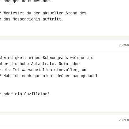
 dagegen kaum messbar.

? Wertestet du den aktuellen Stand des 

n das Messereignis auftritt.
2009-0
chwindigkeit eines Schwungrads welche bis 

aher die hohe Abtastrate. Nein, der 

rtet. Ist warscheinlich sinnvoller, um 

? Hab ich noch gar nicht drüber nachgedacht 

r oder ein Oszillator?
2009-0