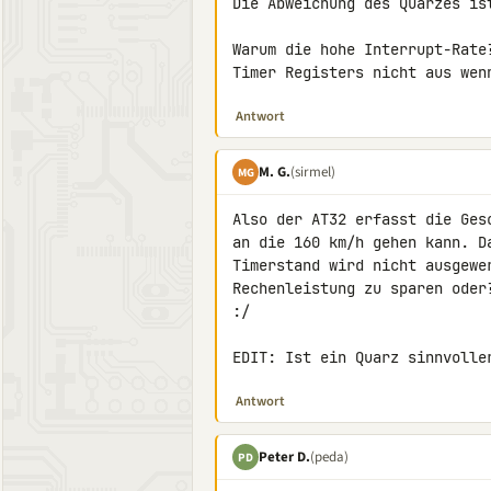
Die Abweichung des Quarzes ist
Warum die hohe Interrupt-Rate
Timer Registers nicht aus wen
Antwort
M. G.
(sirmel)
MG
Also der AT32 erfasst die Ges
an die 160 km/h gehen kann. D
Timerstand wird nicht ausgewe
Rechenleistung zu sparen oder
:/

EDIT: Ist ein Quarz sinnvolle
Antwort
Peter D.
(peda)
PD