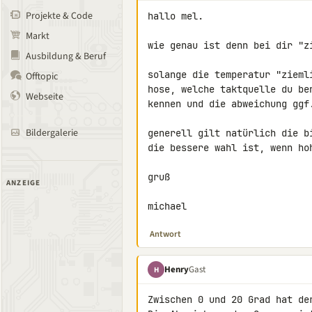
Projekte & Code
hallo mel.

Markt
wie genau ist denn bei dir "zi
Ausbildung & Beruf
solange die temperatur "zieml
Offtopic
hose, welche taktquelle du be
Webseite
kennen und die abweichung ggf.
Bildergalerie
generell gilt natürlich die b
die bessere wahl ist, wenn ho
gruß

ANZEIGE
michael
Antwort
Henry
Gast
H
Zwischen 0 und 20 Grad hat de