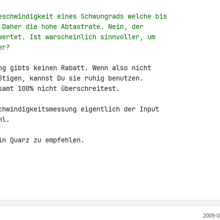
eschwindigkeit eines Schwungrads welche bis
 Daher die hohe Abtastrate. Nein, der
wertet. Ist warscheinlich sinnvoller, um
er?
ng gibts keinen Rabatt. Wenn also nicht 

ötigen, kannst Du sie ruhig benutzen.

samt 100% nicht überschreitest.

chwindigkeitsmessung eigentlich der Input 

l.

n Quarz zu empfehlen.

2009-0