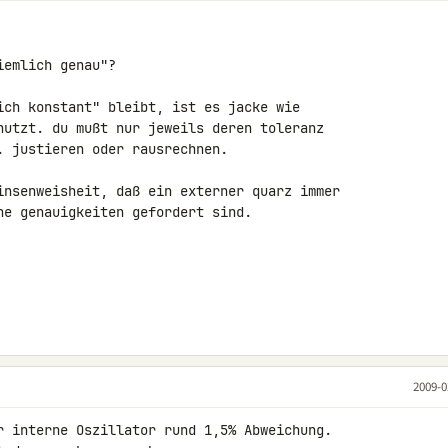
emlich genau"?

ich konstant" bleibt, ist es jacke wie 

nutzt. du mußt nur jeweils deren toleranz 

 justieren oder rausrechnen.

insenweisheit, daß ein externer quarz immer 

he genauigkeiten gefordert sind.

2009-0
r interne Oszillator rund 1,5% Abweichung. 
