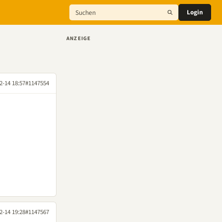
Login
ANZEIGE
2-14 18:57
#1147554
2-14 19:28
#1147567