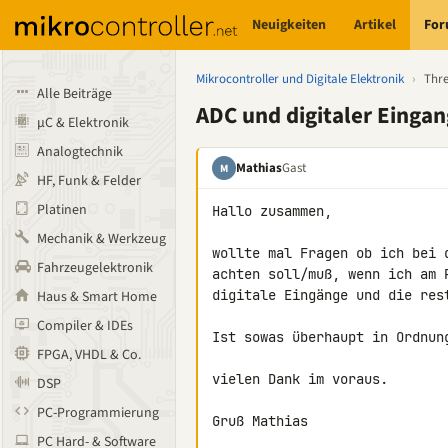
Neuigkeiten
Artikel
Fo
Mikrocontroller und Digitale Elektronik
›
Thr
Alle Beiträge
ADC und digitaler Eingan
µC & Elektronik
Analogtechnik
Mathias
Gast
M
HF, Funk & Felder
Platinen
Hallo zusammen,

Mechanik & Werkzeug
wollte mal Fragen ob ich bei 
Fahrzeugelektronik
achten soll/muß, wenn ich am 
digitale Eingänge und die rest
Haus & Smart Home
Compiler & IDEs
Ist sowas überhaupt in Ordnung
FPGA, VHDL & Co.
vielen Dank im voraus.

DSP
PC-Programmierung
Gruß Mathias
PC Hard- & Software