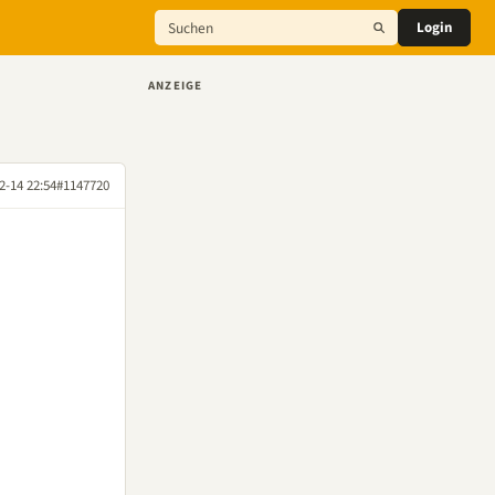
Login
ANZEIGE
2-14 22:54
#1147720