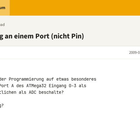
rum
ead
g an einem Port (nicht Pin)
2009-0
der Programmierung auf etwas besonderes 

Port A des ATMega32 Eingang 0-3 als 

lichen als ADC beschalte?

?
