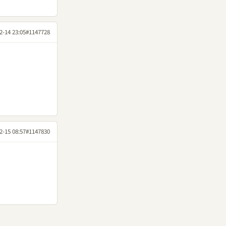
2-14 23:05
#1147728
2-15 08:57
#1147830