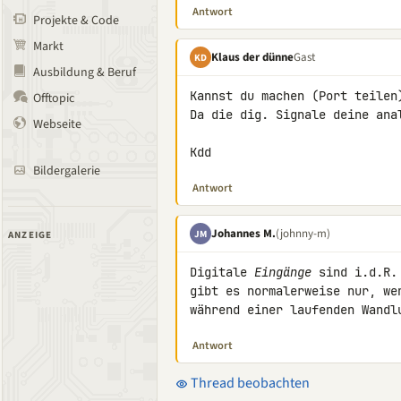
Antwort
Projekte & Code
Markt
Klaus der dünne
Gast
KD
Ausbildung & Beruf
Kannst du machen (Port teilen
Offtopic
Da die dig. Signale deine ana
Webseite
Kdd
Bildergalerie
Antwort
Johannes M.
(johnny-m)
JM
ANZEIGE
Digitale 
Eingänge
 sind i.d.R.
gibt es normalerweise nur, we
während einer laufenden Wandl
Antwort
Thread beobachten