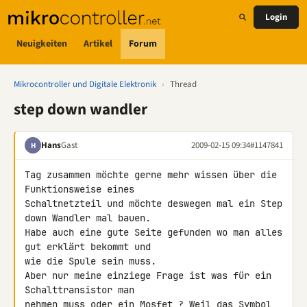
Login
Neuigkeiten
Artikel
Forum
Mikrocontroller und Digitale Elektronik
›
Thread
step down wandler
Hans
Gast
2009-02-15 09:34
#1147841
H
Tag zusammen möchte gerne mehr wissen über die 
Funktionsweise eines 

Schaltnetzteil und möchte deswegen mal ein Step 
down Wandler mal bauen.

Habe auch eine gute Seite gefunden wo man alles 
gut erklärt bekommt und 

wie die Spule sein muss.

Aber nur meine einziege Frage ist was für ein 
Schalttransistor man 

nehmen muss oder ein Mosfet ? Weil das Symbol 