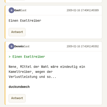
Gast
Gast
2009-02-16 17:40
#1149389
G
Einen Eseltreiber
Antwort
Dennis
Gast
2009-02-16 17:42
#1149392
D
> Einen Eseltreiber
Nene, MIttel der Wahl wäre eindeutig ein 
Kameltreiber, wegen der 

Verlustleistung und so...

duckundwech
Antwort