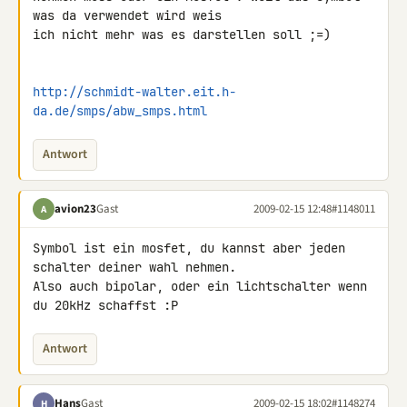
was da verwendet wird weis 

ich nicht mehr was es darstellen soll ;=)

http://schmidt-walter.eit.h-
da.de/smps/abw_smps.html
Antwort
avion23
Gast
2009-02-15 12:48
#1148011
A
Symbol ist ein mosfet, du kannst aber jeden 
schalter deiner wahl nehmen.

Also auch bipolar, oder ein lichtschalter wenn 
du 20kHz schaffst :P
Antwort
Hans
Gast
2009-02-15 18:02
#1148274
H