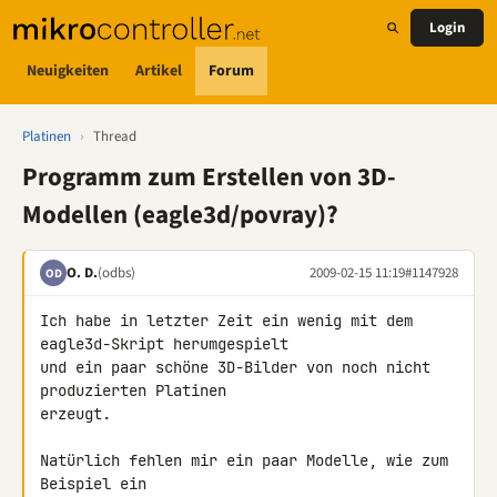
Login
Neuigkeiten
Artikel
Forum
Platinen
›
Thread
Programm zum Erstellen von 3D-
Modellen (eagle3d/povray)?
O. D.
(odbs)
2009-02-15 11:19
#1147928
OD
Ich habe in letzter Zeit ein wenig mit dem 
eagle3d-Skript herumgespielt 

und ein paar schöne 3D-Bilder von noch nicht 
produzierten Platinen 

erzeugt.

Natürlich fehlen mir ein paar Modelle, wie zum 
Beispiel ein 
