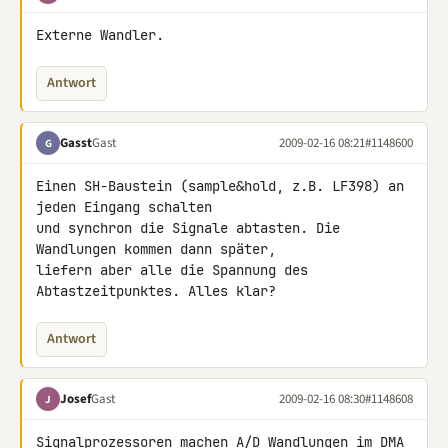
Externe Wandler.
Antwort
Gasst
Gast
2009-02-16 08:21
#1148600
G
Einen SH-Baustein (sample&hold, z.B. LF398) an 
jeden Eingang schalten 

und synchron die Signale abtasten. Die 
Wandlungen kommen dann später, 

liefern aber alle die Spannung des 
Abtastzeitpunktes. Alles klar?
Antwort
Josef
Gast
2009-02-16 08:30
#1148608
J
Signalprozessoren machen A/D Wandlungen im DMA 