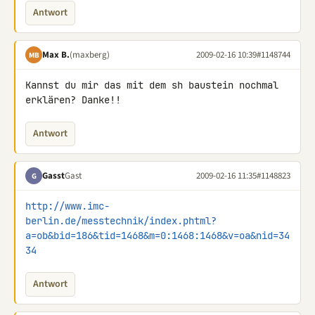
Antwort
Max B.
(maxberg)
2009-02-16 10:39
#1148744
MB
Kannst du mir das mit dem sh baustein nochmal 
erklären? Danke!!
Antwort
Gasst
Gast
2009-02-16 11:35
#1148823
G
http://www.imc-
berlin.de/messtechnik/index.phtml?
a=ob&bid=186&tid=1468&m=0:1468:1468&v=oa&nid=34
34
Antwort