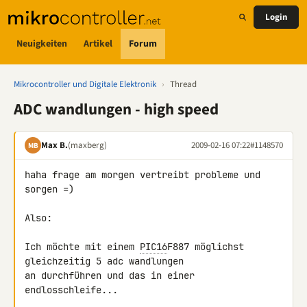
Login
Neuigkeiten
Artikel
Forum
Mikrocontroller und Digitale Elektronik
›
Thread
ADC wandlungen - high speed
Max B.
(maxberg)
2009-02-16 07:22
#1148570
MB
haha frage am morgen vertreibt probleme und 
sorgen =)

Also:

Ich möchte mit einem 
PIC16
F887 möglichst 
gleichzeitig 5 adc wandlungen 

an durchführen und das in einer 
endlosschleife...
