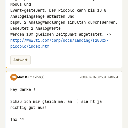
Modus und 

Event-gesteuert. Der Piccolo kann bis zu 8 
Analogeingaenge abtasten und 

bspw. 2 Analogwandlungen simultan durchfuehren. 
Bedeutet 2 Analogwerte 

http://www.ti.com/corp/docs/landing/f280xx-
piccolo/index.htm
Antwort
Max B.
(maxberg)
2009-02-16 08:56
#1148634
MB
Hey danke!!

Schau ich mir gleich mal an =) sie ht ja 
richtig gut aus!

Thx ^^