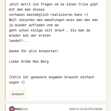
Jetzt wollt ich fragen ob es einen trick gibt 
mit dem man dieses 

vorhaben bestmöglich realisieren kann =)

Weil zwischen den wandlungen muss man den adc 
ja wieder aufladen und da 

geht schon einige zeit drauf.. bis man da 
wieder bei der ersten 

landet?...

Danke für alle Antworten!

Liebe Grüße Max Berg

(falls ihr genauere angaben braucht einfach 
sagen =)
Antwort
4421
Gast
2009-02-16 08:07
#1148588
4