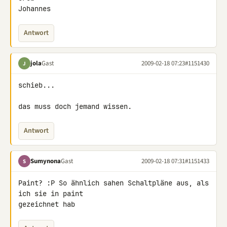
Johannes
Antwort
jola
Gast
2009-02-18 07:23
#1151430
J
schieb...

das muss doch jemand wissen.
Antwort
Sumynona
Gast
2009-02-18 07:31
#1151433
S
Paint? :P So ähnlich sahen Schaltpläne aus, als 
ich sie in paint 

gezeichnet hab