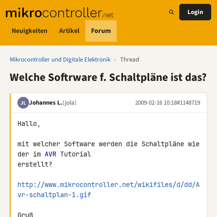
Login
Neuigkeiten
Artikel
Forum
Mikrocontroller und Digitale Elektronik
›
Thread
Welche Softrware f. Schaltpläne ist das?
Johannes L.
(jola)
2009-02-16 10:18
#1148719
JL
Hallo,

mit welcher Software werden die Schaltpläne wie 
der im 
AVR
 Tutorial 

erstellt?

http://www.mikrocontroller.net/wikifiles/d/dd/A
vr-schaltplan-1.gif
Gruß
