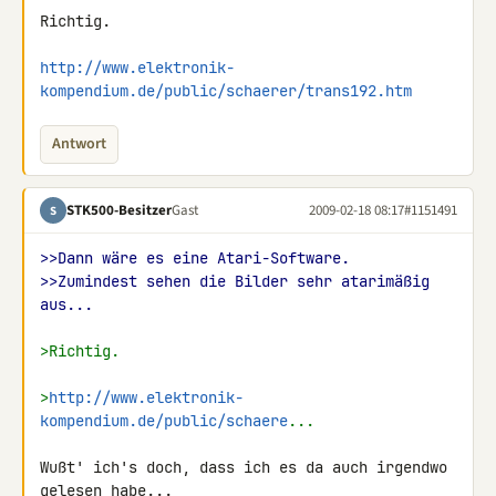
Richtig.

http://www.elektronik-
kompendium.de/public/schaerer/trans192.htm
Antwort
STK500-Besitzer
Gast
2009-02-18 08:17
#1151491
S
>>Dann wäre es eine Atari-Software.
>>Zumindest sehen die Bilder sehr atarimäßig 
aus...
>Richtig.
>
http://www.elektronik-
kompendium.de/public/schaere
...
Wußt' ich's doch, dass ich es da auch irgendwo 
gelesen habe...