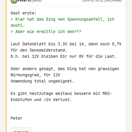
Peter D.
(peda)
2009-02-16 22:10
#1149863
PD
> Klar hat das Ding nen Spannungsabfall, ich 
doofi.
> Aber wie ermittle ich den???
Laut Datenblatt bis 3,3V bei 1A, dann noch 0,7V 
für den Sensewiderstand.

D.h. bei 12V bleiben Dir nur 8V für die Last.

Oder anders gesagt, das Ding hat nen grausigen 
Wirkungsgrad, für 12V 

Anwendung total ungeeignet.

Es gibt heutzutage weitaus bessere mit MOS-
Endstufen und <1V Verlust.

Peter