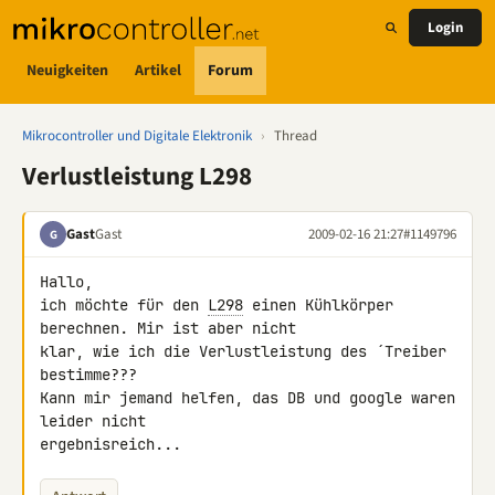
Login
Neuigkeiten
Artikel
Forum
Mikrocontroller und Digitale Elektronik
›
Thread
Verlustleistung L298
Gast
Gast
2009-02-16 21:27
#1149796
G
Hallo,

ich möchte für den 
L298
 einen Kühlkörper 
berechnen. Mir ist aber nicht 

klar, wie ich die Verlustleistung des ´Treiber 
bestimme???

Kann mir jemand helfen, das DB und google waren 
leider nicht 

ergebnisreich...