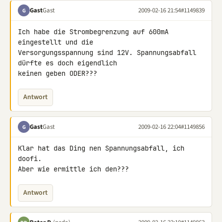
Gast
Gast
2009-02-16 21:54
#1149839
G
Ich habe die Strombegrenzung auf 600mA 
eingestellt und die 

Versorgungsspannung sind 12V. Spannungsabfall 
dürfte es doch eigendlich 

keinen geben ODER???
Antwort
Gast
Gast
2009-02-16 22:04
#1149856
G
Klar hat das Ding nen Spannungsabfall, ich 
doofi.

Aber wie ermittle ich den???
Antwort