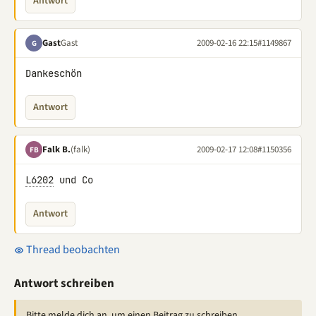
Antwort
Gast
Gast
2009-02-16 22:15
#1149867
G
Dankeschön
Antwort
Falk B.
(falk)
2009-02-17 12:08
#1150356
FB
L6202
 und Co
Antwort
Thread beobachten
Antwort schreiben
Bitte melde dich an, um einen Beitrag zu schreiben.