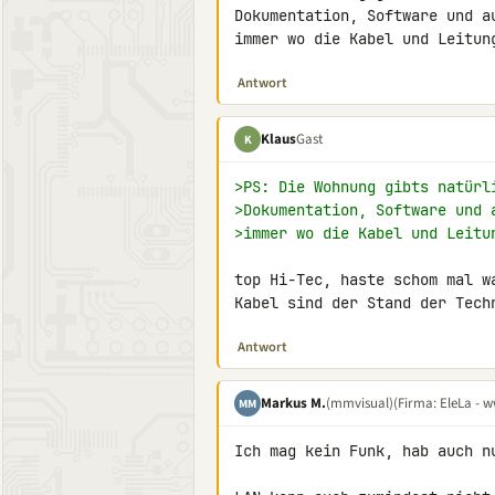
Dokumentation, Software und a
immer wo die Kabel und Leitun
Antwort
Klaus
Gast
K
>PS: Die Wohnung gibts natürl
>Dokumentation, Software und 
>immer wo die Kabel und Leitu
top Hi-Tec, haste schom mal w
Kabel sind der Stand der Tech
Antwort
Markus M.
(mmvisual)
(Firma: EleLa - w
MM
Ich mag kein Funk, hab auch nu