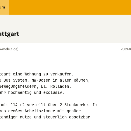
rum
uttgart
ww.elela.de)
2009-0
tgart eine Wohnung zu verkaufen.

B Bus System, NW-Dosen in allen Räumen, 

Bewegungsmeldern, El. Rolladen.

hr hochwertig und exclusiv.

 mit 114 m2 verteilt über 2 Stockwerke. Im 

nes großes Arbeitszimmer mit großer 

tändiger nutze und steuerlich absetzbar 
