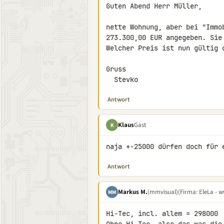
Guten Abend Herr Müller,

nette Wohnung, aber bei "Immo
273.300,00 EUR angegeben. Sie
Welcher Preis ist nun gültig o
Gruss

  Stevko
Antwort
Klaus
Gast
K
naja +-25000 dürfen doch für 
Antwort
Markus M.
(mmvisual)
(Firma: EleLa - w
MM
Hi-Tec, incl. allem = 298000
