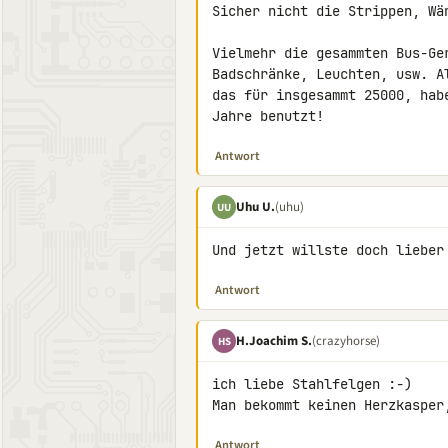
Sicher nicht die Strippen, Wän
Vielmehr die gesammten Bus-Ge
Badschränke, Leuchten, usw. A
das für insgesammt 25000, hab
Jahre benutzt!
Antwort
Uhu U.
(uhu)
UU
Und jetzt willste doch lieber
Antwort
H.Joachim S.
(crazyhorse)
HS
ich liebe Stahlfelgen :-)

Man bekommt keinen Herzkasper
Antwort