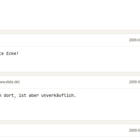
2009-0
te Ecke!
ww.elela.de)
2009-0
h dort, ist aber unverkäuflich.

2009-0