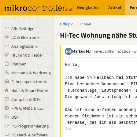
Neuigkeiten
Artikel
Fo
Offtopic
›
Thread
Alle Beiträge
Hi-Tec Wohnung nähe St
µC & Elektronik
Analogtechnik
Markus M.
(mmvisual)
(Firma: EleLa - w
MM
HF, Funk & Felder
Platinen
Hallo,

Mechanik & Werkzeug
Ich habe in Fellbach bei Stut
Fahrzeugelektronik
Eine besondere Wohnung mit EI
Telefonanlage, Lautsprecher, 
Haus & Smart Home
Die gesamte Ausstattung ist se
Compiler & IDEs
FPGA, VHDL & Co.
Das ist eine 4-Zimmer Wohnung
oberen Stockwerk ist ein schö
DSP
Terrasse, das ich als Selbsts
PC-Programmierung
ist.

PC Hard- & Software