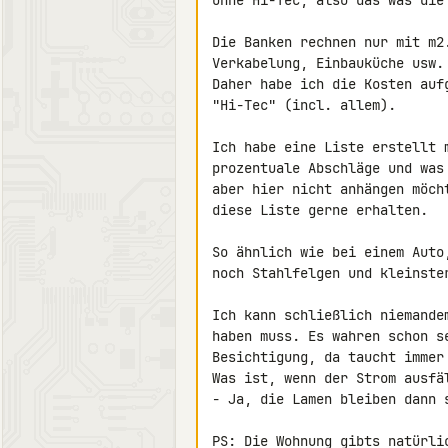
Ohne Hi-Tec, also das was die 
Die Banken rechnen nur mit m2
Verkabelung, Einbauküche usw.
Daher habe ich die Kosten auf
"Hi-Tec" (incl. allem).

Ich habe eine Liste erstellt 
prozentuale Abschläge und was
aber hier nicht anhängen möch
diese Liste gerne erhalten.

So ähnlich wie bei einem Auto
noch Stahlfelgen und kleinste
Ich kann schließlich niemande
haben muss. Es wahren schon s
Besichtigung, da taucht immer 
Was ist, wenn der Strom ausfäl
- Ja, die Lamen bleiben dann s
PS: Die Wohnung gibts natürli