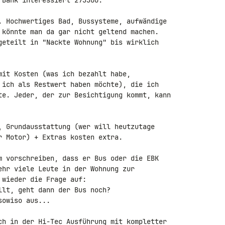
Bank interessiert 273300.

. Hochwertiges Bad, Bussysteme, aufwändige 

 könnte man da gar nicht geltend machen. 

geteilt in "Nackte Wohnung" bis wirklich 

mit Kosten (was ich bezahlt habe, 

 ich als Restwert haben möchte), die ich 

te. Jeder, der zur Besichtigung kommt, kann 

, Grundausstattung (wer will heutzutage 

r Motor) + Extras kosten extra.

m vorschreiben, dass er Bus oder die EBK 

ehr viele Leute in der Wohnung zur 

wieder die Frage auf:

lt, geht dann der Bus noch?

owiso aus...

ch in der Hi-Tec Ausführung mit kompletter 
