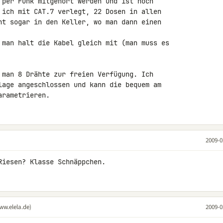
 per Funk mitgehört werden und ist noch 

 ich mit CAT.7 verlegt, 22 Dosen in allen 

ht sogar in den Keller, wo man dann einen 

 man halt die Kabel gleich mit (man muss es 

 man 8 Drähte zur freien Verfügung. Ich 

lage angeschlossen und kann die bequem am 

arametrieren.
2009-0
Riesen? Klasse Schnäppchen.
ww.elela.de)
2009-0