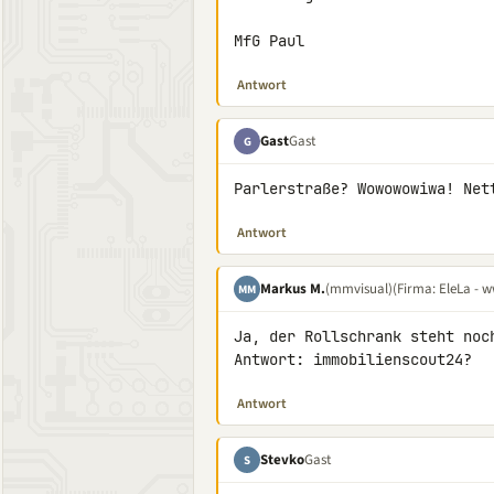
MfG Paul
Antwort
Gast
Gast
G
Parlerstraße? Wowowowiwa! Net
Antwort
Markus M.
(mmvisual)
(Firma: EleLa - w
MM
Ja, der Rollschrank steht noc
Antwort: immobilienscout24?
Antwort
Stevko
Gast
S