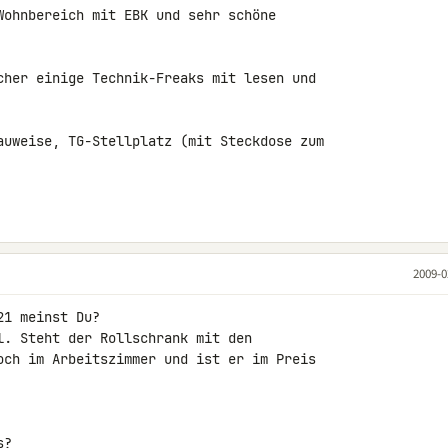
Wohnbereich mit EBK und sehr schöne 

cher einige Technik-Freaks mit lesen und 

auweise, TG-Stellplatz (mit Steckdose zum 

2009-0
1 meinst Du?

l. Steht der Rollschrank mit den

och im Arbeitszimmer und ist er im Preis 

?
