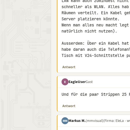
LAN kann auch zumindest nicht
schneller als WLAN. Alles hab
Räumen verteilt. Ein Kabel ge
Server platzieren könnte.

Wenn man alles neu macht legt
natürlich nicht nutzen).

Ausserdem: Über ein Kabel hat
habe daran auch die Telefonan
Tisch mit V24-Schnittstelle p
Antwort
EagleUser
Gast
E
Und für die paar Strippen 25 
Antwort
Markus M.
(mmvisual)
(Firma: EleLa - w
MM