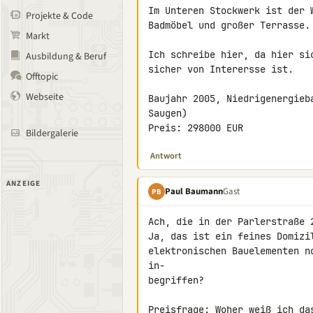
Im Unteren Stockwerk ist der 
Projekte & Code
Badmöbel und großer Terrasse.

Markt
Ich schreibe hier, da hier si
Ausbildung & Beruf
sicher von Interersse ist.

Offtopic
Webseite
Baujahr 2005, Niedrigenergieb
Saugen)

Preis: 298000 EUR
Bildergalerie
Antwort
ANZEIGE
Paul Baumann
Gast
PB
Ach, die in der Parlerstraße 2
Ja, das ist ein feines Domizi
elektronischen Bauelementen n
in-

begriffen?

Preisfrage: Woher weiß ich das