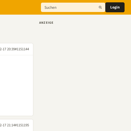
Login
ANZEIGE
2-17 20:39
#1151144
2-17 21:14
#1151195