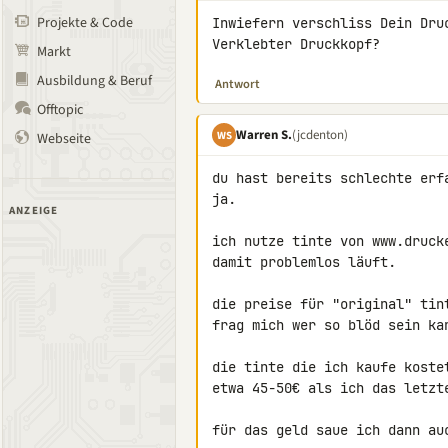
Projekte & Code
Inwiefern verschliss Dein Dru
Verklebter Druckkopf?
Markt
Ausbildung & Beruf
Antwort
Offtopic
Warren S.
(jcdenton)
WS
Webseite
du hast bereits schlechte erf
ja.

ANZEIGE
ich nutze tinte von www.druck
damit problemlos läuft.

die preise für "original" tin
frag mich wer so blöd sein kan
die tinte die ich kaufe koste
etwa 45-50€ als ich das letzte
für das geld saue ich dann auc