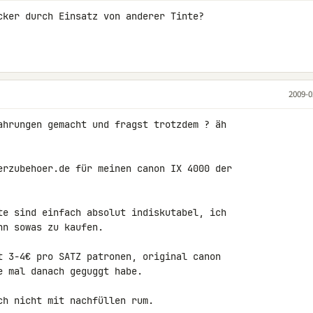
cker durch Einsatz von anderer Tinte? 

2009-0
ahrungen gemacht und fragst trotzdem ? äh 

erzubehoer.de für meinen canon IX 4000 der 

te sind einfach absolut indiskutabel, ich 

n sowas zu kaufen.

t 3-4€ pro SATZ patronen, original canon 

 mal danach geguggt habe.

h nicht mit nachfüllen rum.
