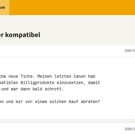
rum
er kompatibel
2009-0
che neue Tinte. Meinen letzten Canon hab 

patiblen Billigprodukte einzusetzen, damit 

und war dann bald schrott.

en und mir vor einem solchen Kauf abraten?
2009-0