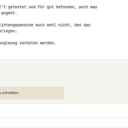
C't getestet und für gut befunden, auch was 

angeht.

tintengepansche auch wohl nicht, das das 

riegen.

ongleung verboten werden.
u schreiben.