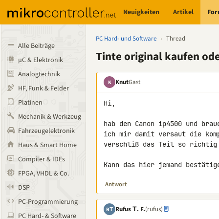
Neuigkeiten
Artikel
Fo
PC Hard- und Software
›
Thread
Alle Beiträge
Tinte original kaufen od
µC & Elektronik
Analogtechnik
Knut
Gast
K
HF, Funk & Felder
Platinen
Hi,

Mechanik & Werkzeug
hab den Canon ip4500 und brau
Fahrzeugelektronik
ich mir damit versaut die kom
verschliß das Teil so richtig 
Haus & Smart Home
Compiler & IDEs
Kann das hier jemand bestätig
FPGA, VHDL & Co.
Antwort
DSP
PC-Programmierung
Rufus Τ. F.
(rufus)
RΤ
PC Hard- & Software