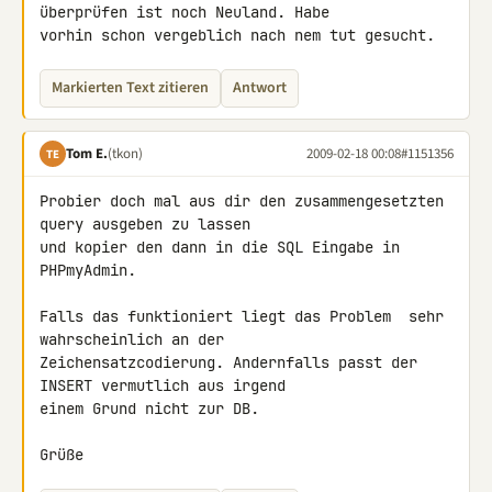
überprüfen ist noch Neuland. Habe 

vorhin schon vergeblich nach nem tut gesucht.
Markierten Text zitieren
Antwort
Tom E.
(tkon)
2009-02-18 00:08
#1151356
TE
Probier doch mal aus dir den zusammengesetzten 
query ausgeben zu lassen 

und kopier den dann in die SQL Eingabe in 
PHPmyAdmin.

Falls das funktioniert liegt das Problem  sehr 
wahrscheinlich an der 

Zeichensatzcodierung. Andernfalls passt der 
INSERT vermutlich aus irgend 

einem Grund nicht zur DB.

Grüße