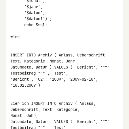
      '$monat',

      '$jahr',

      '$datum',

      '$datum1')";

      echo $sql;

wird

INSERT INTO Archiv ( Anlass, Ueberschrift, 
Text, Kategorie, Monat, Jahr, 

Datumdate, Datum ) VALUES ( 'Bericht', '""" 
Testbeitrag """', 'Test', 

'Bericht', '02', '2009', '2009-02-18', 
'18.02.2009')

Eier ich INSERT INTO Archiv ( Anlass, 
Ueberschrift, Text, Kategorie, 

Monat, Jahr,

Datumdate, Datum ) VALUES ( 'Bericht', '""" 
Testbeitrag """', 'Test',
