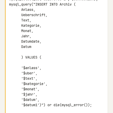
mysql_query("INSERT INTO Archiv (

      Anlass,

      Ueberschrift,

      Text,

      Kategorie,

      Monat,

      Jahr,

      Datumdate,

      Datum

      ) VALUES (

      '$anlass',

      '$uber',

      '$text',

      '$kategorie',

      '$monat',

      '$jahr',

      '$datum',

      '$datum1')") or die(mysql_error());
