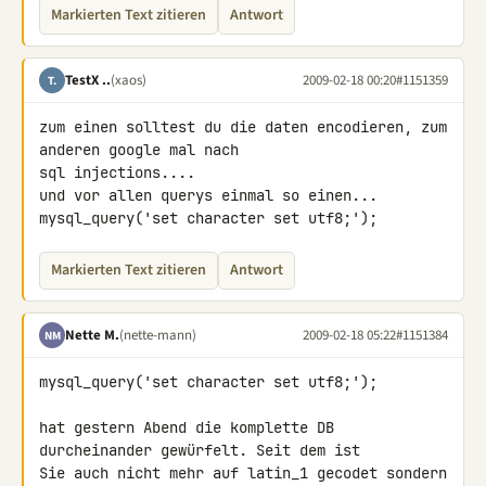
Markierten Text zitieren
Antwort
TestX ..
(xaos)
2009-02-18 00:20
#1151359
T.
zum einen solltest du die daten encodieren, zum 
anderen google mal nach 

sql injections....

und vor allen querys einmal so einen...

mysql_query('set character set utf8;');
Markierten Text zitieren
Antwort
Nette M.
(nette-mann)
2009-02-18 05:22
#1151384
NM
mysql_query('set character set utf8;');

hat gestern Abend die komplette DB 
durcheinander gewürfelt. Seit dem ist 

Sie auch nicht mehr auf latin_1 gecodet sondern 