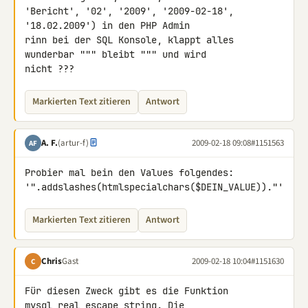
'Bericht', '02', '2009', '2009-02-18', 
'18.02.2009') in den PHP Admin 

rinn bei der SQL Konsole, klappt alles 
wunderbar """ bleibt """ und wird 

nicht ???
Markierten Text zitieren
Antwort
A. F.
(artur-f)
2009-02-18 09:08
#1151563
AF
Probier mal bein den Values folgendes: 

'".addslashes(htmlspecialchars($DEIN_VALUE))."'
Markierten Text zitieren
Antwort
Chris
Gast
2009-02-18 10:04
#1151630
C
Für diesen Zweck gibt es die Funktion 
mysql_real_escape_string. Die 
