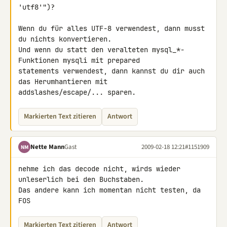
'utf8'")?

Wenn du für alles UTF-8 verwendest, dann musst 
du nichts konvertieren. 

Und wenn du statt den veralteten mysql_*-
Funktionen mysqli mit prepared 

statements verwendest, dann kannst du dir auch 
das Herumhantieren mit 

addslashes/escape/... sparen.
Markierten Text zitieren
Antwort
Nette Mann
Gast
2009-02-18 12:21
#1151909
NM
nehme ich das decode nicht, wirds wieder 
unleserlich bei den Buchstaben. 

Das andere kann ich momentan nicht testen, da 
FOS
Markierten Text zitieren
Antwort