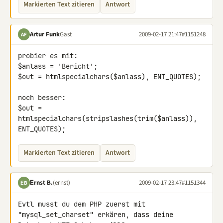
Markierten Text zitieren
Antwort
Artur Funk
Gast
2009-02-17 21:47
#1151248
AF
probier es mit:

$anlass = 'Bericht';

$out = htmlspecialchars($anlass), ENT_QUOTES);

noch besser:

$out = 
htmlspecialchars(stripslashes(trim($anlass)), 
ENT_QUOTES);
Markierten Text zitieren
Antwort
Εrnst B.
(ernst)
2009-02-17 23:47
#1151344
ΕB
Evtl musst du dem PHP zuerst mit 
"mysql_set_charset" erkären, dass deine 
