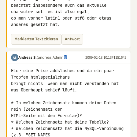
beachtet insbesondere auch das aktuelle 
character set, es ist also egal, 

ob man vorher latin1 oder utf8 oder etwas 
anderes gesetzt hat.
Markierten Text zitieren
Antwort
Andreas S.
(andreas)
Admin
2009-02-18 10:13
#1151642
AS
Hier eine Prise addslashes und da ein paar 
Tropfen htmlspecialchars 

bringt nichts, wenn man nicht verstanden hat 
was überhaupt schief läuft.

* In welchem Zeichensatz kommen deine Daten 
rein (Zeichensatz der 

HTML-Seite mit dem Formular)?

* Welchen Zeichensatz hat deine Tabelle?

* Welchen Zeichensatz hat die MySQL-Verbindung 
(z.B. "SET NAMES 
