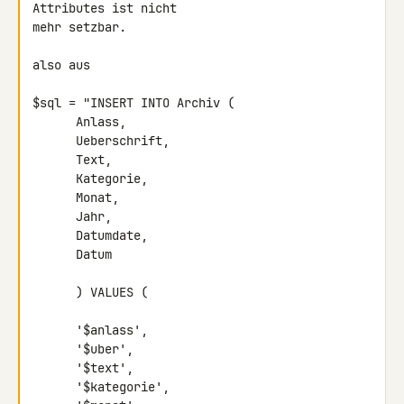
Attributes ist nicht 

mehr setzbar.

also aus

$sql = "INSERT INTO Archiv (

      Anlass,

      Ueberschrift,

      Text,

      Kategorie,

      Monat,

      Jahr,

      Datumdate,

      Datum

      ) VALUES (

      '$anlass',

      '$uber',

      '$text',

      '$kategorie',
