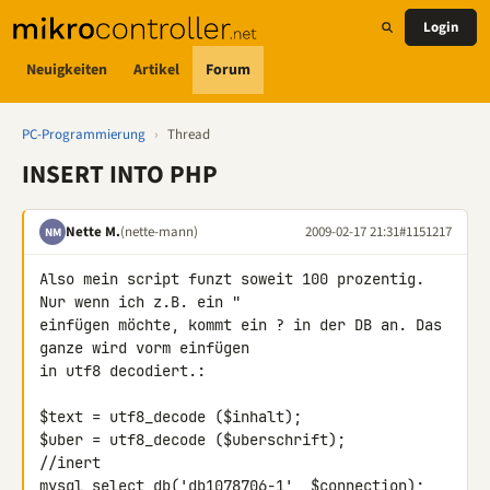
Login
Neuigkeiten
Artikel
Forum
PC-Programmierung
›
Thread
INSERT INTO PHP
Nette M.
(nette-mann)
2009-02-17 21:31
#1151217
NM
Also mein script funzt soweit 100 prozentig. 
Nur wenn ich z.B. ein " 

einfügen möchte, kommt ein ? in der DB an. Das 
ganze wird vorm einfügen 

in utf8 decodiert.:

$text = utf8_decode ($inhalt);

$uber = utf8_decode ($uberschrift);

//inert

mysql_select_db('db1078706-1', $connection);
