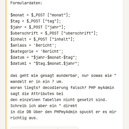
Formulardaten:

$monat = $_POST ["monat"];

$tag = $_POST ["tag"];

$jahr = $_POST ["jahr"];

$uberschrift = $_POST ["uberschrift"];

$inhalt = $_POST ["inhalt"];

$anlass = 'Bericht';

$kategorie = 'Bericht';

$datum = "$jahr-$monat-$tag";

$datum1 = "$tag.$monat.$jahr";

das geht wie gesagt wunderbar, nur sowas wie " 
wandelt er in ein ? um. 

woran liegts? decodierung falsch? PHP myAdmin 
sagt die Attributes bei 

den einzelnen Tabellen nicht gesetzt sind. 
Schreib ich aber ein " direkt 

in die DB über den PHPmyAdmin spuckt er es mir 
richtig aus.