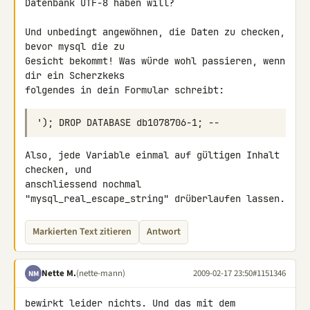
Datenbank UTF-8 haben will?

Und unbedingt angewöhnen, die Daten zu checken, 
bevor mysql die zu 

Gesicht bekommt! Was würde wohl passieren, wenn 
dir ein Scherzkeks 

folgendes in dein Formular schreibt:
Also, jede Variable einmal auf gültigen Inhalt 
checken, und 

anschliessend nochmal 
"mysql_real_escape_string" drüberlaufen lassen.
Markierten Text zitieren
Antwort
Nette M.
(nette-mann)
2009-02-17 23:50
#1151346
NM
bewirkt leider nichts. Und das mit dem 