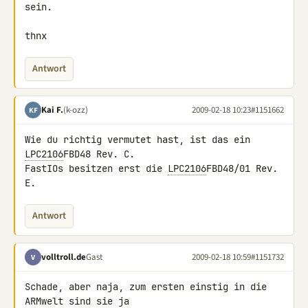
sein.

thnx
Antwort
Kai F.
(k-ozz)
2009-02-18 10:23
#1151662
KF
Wie du richtig vermutet hast, ist das ein 
LPC2106
FBD48 Rev. C.

FastIOs besitzen erst die 
LPC2106
FBD48/01 Rev. 
E.
Antwort
volltroll.de
Gast
2009-02-18 10:59
#1151732
V
Schade, aber naja, zum ersten einstig in die 
ARMwelt sind sie ja 
