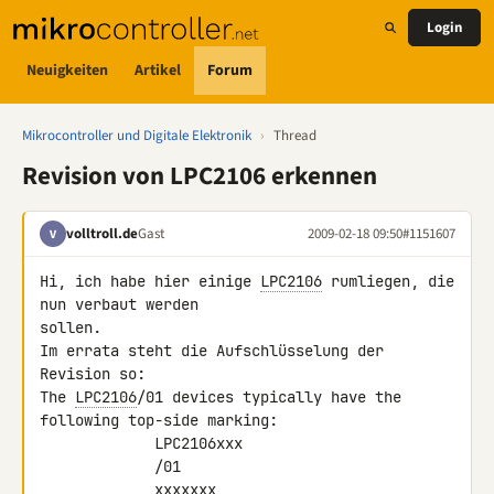
Login
Neuigkeiten
Artikel
Forum
Mikrocontroller und Digitale Elektronik
›
Thread
Revision von LPC2106 erkennen
volltroll.de
Gast
2009-02-18 09:50
#1151607
V
Hi, ich habe hier einige 
LPC2106
 rumliegen, die 
nun verbaut werden 

sollen.

Im errata steht die Aufschlüsselung der 
Revision so:

The 
LPC2106
/01 devices typically have the 
following top-side marking:

             LPC2106xxx

             /01

             xxxxxxx
