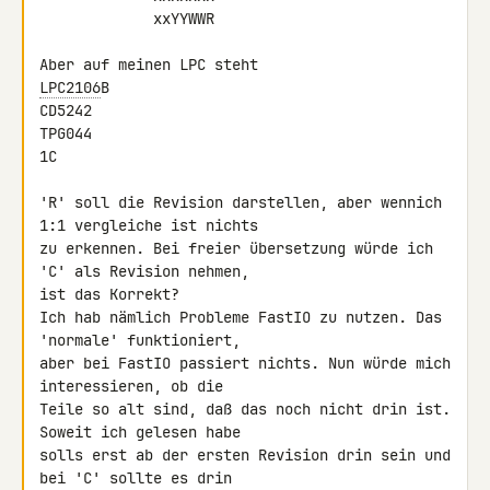
             xxYYWWR

LPC2106
B

CD5242

TPG044

1C

'R' soll die Revision darstellen, aber wennich 
1:1 vergleiche ist nichts 

zu erkennen. Bei freier übersetzung würde ich 
'C' als Revision nehmen, 

ist das Korrekt?

Ich hab nämlich Probleme FastIO zu nutzen. Das 
'normale' funktioniert, 

aber bei FastIO passiert nichts. Nun würde mich 
interessieren, ob die 

Teile so alt sind, daß das noch nicht drin ist. 
Soweit ich gelesen habe 

solls erst ab der ersten Revision drin sein und 
bei 'C' sollte es drin 
