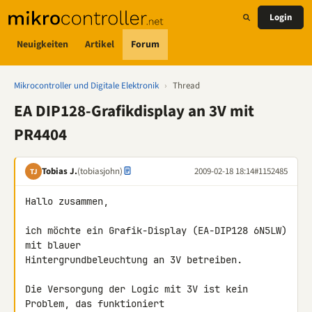
Login
Neuigkeiten
Artikel
Forum
Mikrocontroller und Digitale Elektronik
›
Thread
EA DIP128-Grafikdisplay an 3V mit
PR4404
Tobias J.
(tobiasjohn)
2009-02-18 18:14
#1152485
TJ
Hallo zusammen,

ich möchte ein Grafik-Display (EA-DIP128 6N5LW) 
mit blauer 

Hintergrundbeleuchtung an 3V betreiben.

Die Versorgung der Logic mit 3V ist kein 
Problem, das funktioniert 
