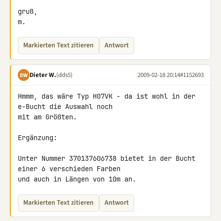
gruß,

m.
Markierten Text zitieren
Antwort
Dieter W.
(dds5)
2009-02-18 20:14
#1152693
DW
Hmmm, das wäre Typ H07VK - da ist wohl in der 
e-Bucht die Auswahl noch 

mit am Größten.

Ergänzung:

Unter Nummer 370137606738 bietet in der Bucht 
einer 6 verschieden Farben 

und auch in Längen von 10m an.
Markierten Text zitieren
Antwort