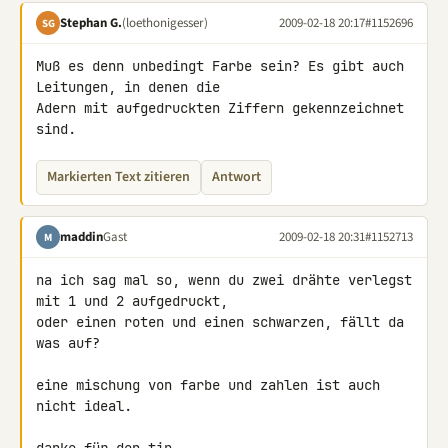
Stephan G.
(loethonigesser)
2009-02-18 20:17
#1152696
SG
Muß es denn unbedingt Farbe sein? Es gibt auch 
Leitungen, in denen die 

Adern mit aufgedruckten Ziffern gekennzeichnet 
sind.
Markierten Text zitieren
Antwort
maddin
Gast
2009-02-18 20:31
#1152713
M
na ich sag mal so, wenn du zwei drähte verlegst 
mit 1 und 2 aufgedruckt, 

oder einen roten und einen schwarzen, fällt da 
was auf?

eine mischung von farbe und zahlen ist auch 
nicht ideal.
