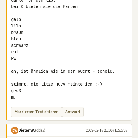
danke für den tip.

bei C bieten sie die Farben

gelb

lila

braun

blau

schwarz

rot

PE

an, ist ähnlich wie in der bucht - scheiß.

stimmt, die litze H07V meinte ich :-)

gruß

m.
Markierten Text zitieren
Antwort
Dieter W.
(dds5)
2009-02-18 21:01
#1152758
DW