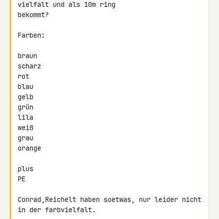
vielfalt und als 10m ring 

bekommt?

Farben:

braun

scharz

rot

blau

gelb

grün

lila

weiß

grau

orange

plus

PE

Conrad,Reichelt haben soetwas, nur leider nicht 
in der farbvielfalt.
