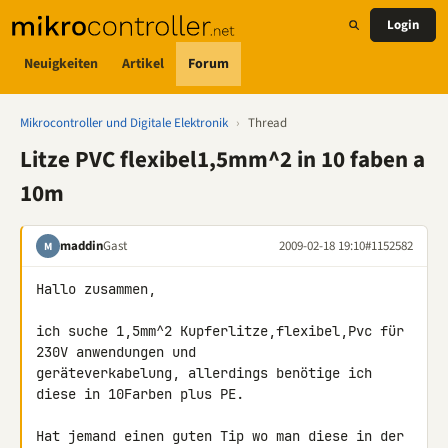
Login
Neuigkeiten
Artikel
Forum
Mikrocontroller und Digitale Elektronik
›
Thread
Litze PVC flexibel1,5mm^2 in 10 faben a
10m
maddin
Gast
2009-02-18 19:10
#1152582
M
Hallo zusammen,

ich suche 1,5mm^2 Kupferlitze,flexibel,Pvc für 
230V anwendungen und 

geräteverkabelung, allerdings benötige ich 
diese in 10Farben plus PE.

Hat jemand einen guten Tip wo man diese in der 