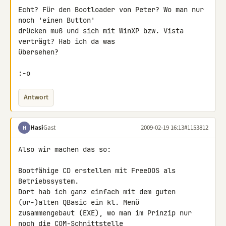
Echt? Für den Bootloader von Peter? Wo man nur 
noch 'einen Button' 

drücken muß und sich mit WinXP bzw. Vista 
verträgt? Hab ich da was 

übersehen?

:-o
Antwort
Hasi
Gast
2009-02-19 16:13
#1153812
H
Also wir machen das so:

Bootfähige CD erstellen mit FreeDOS als 
Betriebssystem.

Dort hab ich ganz einfach mit dem guten 
(ur-)alten QBasic ein kl. Menü 

zusammengebaut (EXE), wo man im Prinzip nur 
noch die COM-Schnittstelle 
