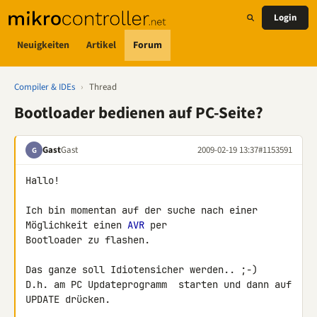
Login
Neuigkeiten
Artikel
Forum
Compiler & IDEs
›
Thread
Bootloader bedienen auf PC-Seite?
Gast
Gast
2009-02-19 13:37
#1153591
G
Hallo!

Ich bin momentan auf der suche nach einer 
Möglichkeit einen 
AVR
 per 

Bootloader zu flashen.

Das ganze soll Idiotensicher werden.. ;-)

D.h. am PC Updateprogramm  starten und dann auf 
UPDATE drücken.
