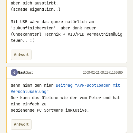
aber sich ausstirbt. 

(schade eigendlich..)

Mit USB wäre das ganze natürlich am 
'zukunftsichersten', aber dank neuer 

(unbekannter) Technik + VID/PID verhältnismäßig 
teuer.. :(
Antwort
Gast
Gast
2009-02-21 09:22
#1155680
G
dann nimm den hier 
Beitrag "AVR-Bootloader mit 
Verschlüsselung"
Der kann das Gleiche wie der vom Peter und hat 
eine einfach zu 

bedienende PC Software inklusive.
Antwort