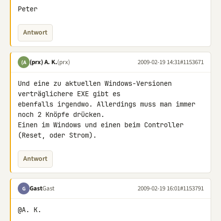
Peter
Antwort
(prx) A. K.
(prx)
2009-02-19 14:31
#1153671
(A
Und eine zu aktuellen Windows-Versionen 
verträglichere EXE gibt es 

ebenfalls irgendwo. Allerdings muss man immer 
noch 2 Knöpfe drücken. 

Einen im Windows und einen beim Controller 
(Reset, oder Strom).
Antwort
Gast
Gast
2009-02-19 16:01
#1153791
G
@A. K.
