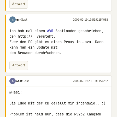
Antwort
rrrr
Gast
2009-02-19 19:51
#1154088
R
Ich hab mal einen 
AVR
 Bootloader geschrieben, 
der http://  versteht. 

Fuer den PC gibt es einen Proxy in Java. Dann 
kann man ein Update mit 

dem Browser durchfuehren.
Antwort
Gast
Gast
2009-02-19 23:19
#1154282
G
@Hasi:

Die Idee mit der CD gefällt mir irgendwie.. :)

Problem ist hald nur, dass die RS232 langsam 