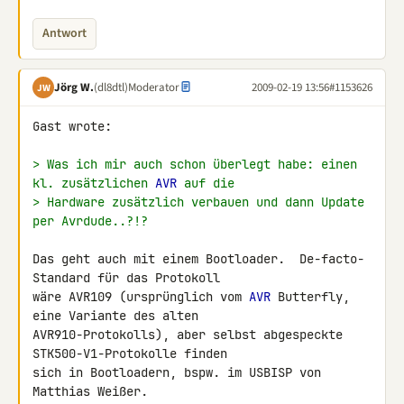
Antwort
Jörg W.
(dl8dtl)
Moderator
2009-02-19 13:56
#1153626
JW
Gast wrote:

> Was ich mir auch schon überlegt habe: einen 
kl. zusätzlichen 
AVR
 auf die
> Hardware zusätzlich verbauen und dann Update 
per Avrdude..?!?
Das geht auch mit einem Bootloader.  De-facto-
Standard für das Protokoll

wäre AVR109 (ursprünglich vom 
AVR
 Butterfly, 
eine Variante des alten

AVR910-Protokolls), aber selbst abgespeckte 
STK500-V1-Protokolle finden

sich in Bootloadern, bspw. im USBISP von 
Matthias Weißer.