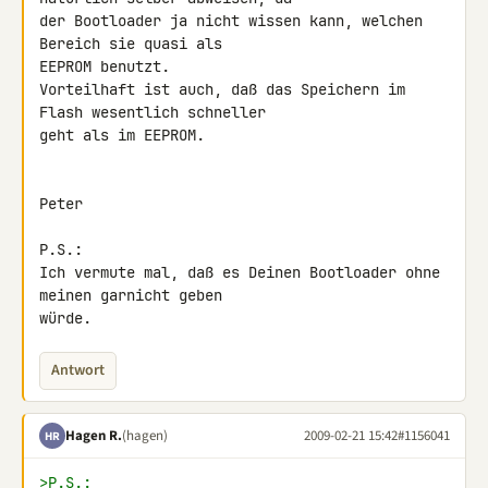
der Bootloader ja nicht wissen kann, welchen 
Bereich sie quasi als 

EEPROM benutzt.

Vorteilhaft ist auch, daß das Speichern im 
Flash wesentlich schneller 

geht als im EEPROM.

Peter

P.S.:

Ich vermute mal, daß es Deinen Bootloader ohne 
meinen garnicht geben 

würde.
Antwort
Hagen R.
(hagen)
2009-02-21 15:42
#1156041
HR
>P.S.: