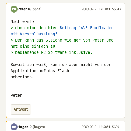
Peter D.
(peda)
2009-02-21 14:10
#1155943
PD
> dann nimm den hier 
Beitrag "AVR-Bootloader 
mit Verschlüsselung"
> Der kann das Gleiche wie der vom Peter und 
hat eine einfach zu
> bedienende PC Software inklusive.
Soweit ich weiß, kann er aber nicht von der 
Applikation auf das Flash 

schreiben.

Peter
Antwort
Hagen R.
(hagen)
2009-02-21 14:58
#1156001
HR