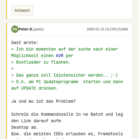
Antwort
Peter D.
(peda)
2009-02-19 14:27
#1153666
PD
> Ich bin momentan auf der suche nach einer 
Möglichkeit einen 
AVR
 per
> Bootloader zu flashen.
>
> Das ganze soll Idiotensicher werden.. ;-)
> D.h. am PC Updateprogramm  starten und dann 
auf UPDATE drücken.
Ja und wo ist das Problem?

Schreib die Kommandozeile in ne Batch und leg 
den Link darauf aufm 

Desktop ab.

Bzw. die meisten IDEs erlauben es, Fremdtools 