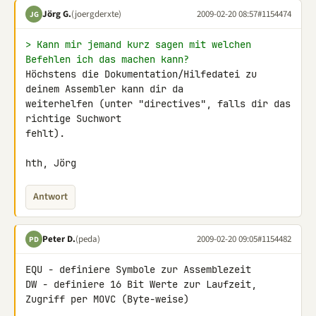
Jörg G.
(joergderxte)
2009-02-20 08:57
#1154474
JG
> Kann mir jemand kurz sagen mit welchen 
Befehlen ich das machen kann?
Höchstens die Dokumentation/Hilfedatei zu 
deinem Assembler kann dir da 

weiterhelfen (unter "directives", falls dir das 
richtige Suchwort 

fehlt).

hth, Jörg
Antwort
Peter D.
(peda)
2009-02-20 09:05
#1154482
PD
EQU - definiere Symbole zur Assemblezeit

DW - definiere 16 Bit Werte zur Laufzeit, 
Zugriff per MOVC (Byte-weise)
