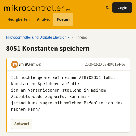
Login
Neuigkeiten
Artikel
Forum
Mikrocontroller und Digitale Elektronik
›
Thread
8051 Konstanten speichern
Em W.
(emwe)
2009-02-20 08:49
#1154468
EW
Ich möchte gerne auf meinem AT89C2051 16Bit 
Konstanten Speichern auf die 

ich an verschiedenen stellenb in meinem 
Assemblercode zugreife. Kann mir 

jemand kurz sagen mit welchen Befehlen ich das 
machen kann?
Antwort