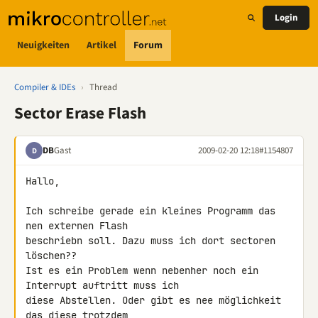
Login
Neuigkeiten
Artikel
Forum
Compiler & IDEs
›
Thread
Sector Erase Flash
DB
Gast
2009-02-20 12:18
#1154807
D
Hallo,

Ich schreibe gerade ein kleines Programm das 
nen externen Flash 

beschriebn soll. Dazu muss ich dort sectoren 
löschen??

Ist es ein Problem wenn nebenher noch ein 
Interrupt auftritt muss ich 

diese Abstellen. Oder gibt es nee möglichkeit 
das diese trotzdem 
