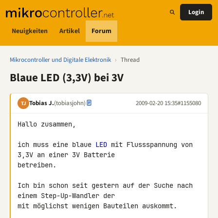
Login
Neuigkeiten
Artikel
Forum
Mikrocontroller und Digitale Elektronik
›
Thread
Blaue LED (3,3V) bei 3V
Tobias J.
(tobiasjohn)
2009-02-20 15:35
#1155080
TJ
Hallo zusammen,

ich muss eine blaue 
LED
 mit Flussspannung von 
3,3V an einer 3V Batterie 

betreiben.

Ich bin schon seit gestern auf der Suche nach 
einem Step-Up-Wandler der 

mit möglichst wenigen Bauteilen auskommt.
