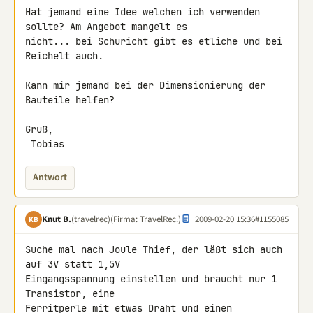
Hat jemand eine Idee welchen ich verwenden 
sollte? Am Angebot mangelt es 

nicht... bei Schuricht gibt es etliche und bei 
Reichelt auch.

Kann mir jemand bei der Dimensionierung der 
Bauteile helfen?

Gruß,

 Tobias
Antwort
Knut B.
(travelrec)
(Firma: TravelRec.)
2009-02-20 15:36
#1155085
KB
Suche mal nach Joule Thief, der läßt sich auch 
auf 3V statt 1,5V 

Eingangsspannung einstellen und braucht nur 1 
Transistor, eine 

Ferritperle mit etwas Draht und einen 