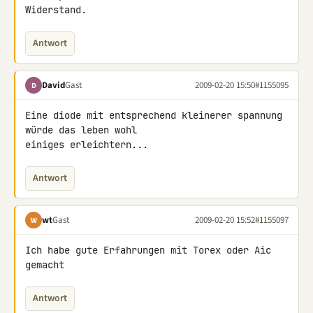
Widerstand.
Antwort
David
Gast
2009-02-20 15:50
#1155095
D
Eine diode mit entsprechend kleinerer spannung 
würde das leben wohl 

einiges erleichtern...
Antwort
wt
Gast
2009-02-20 15:52
#1155097
W
Ich habe gute Erfahrungen mit Torex oder Aic 
gemacht
Antwort