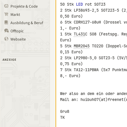
50 Stk 
LED
 rot SOT23         
Projekte & Code
2 Stk LP38693-2,5 SOT223-5 (2
Markt
0,50 Euro)

6 Stk CDRH127-68uH (Drossel v
Ausbildung & Beruf
1,- Euro)

Offtopic
1 Stk 
TL431
C SO8 (Festspg. Re
Webseite
Euro)

5 Stk 
MBR2045
 TO220 (Doppel-S
0,15 Euro)

2 Stk LP2980-5,0 SOT23-5 (5V/
ANZEIGE
0,75 Euro)

7 Stk TA12-11PBWA (5x7 Punktm
8,- Euro)

Wer also an dem ein oder ande
Mail an: huibuh07(at)freenet(d
Gruß

TK