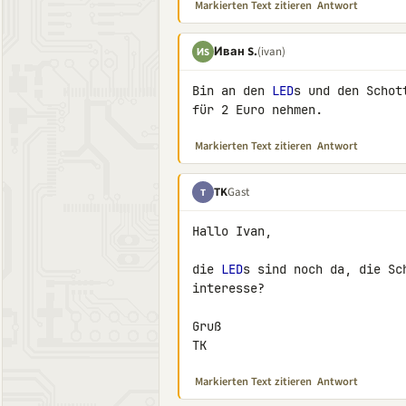
Markierten Text zitieren
Antwort
Иван S.
(ivan)
ИS
Bin an den 
LED
s und den Schot
für 2 Euro nehmen.
Markierten Text zitieren
Antwort
TK
Gast
T
Hallo Ivan,

die 
LED
s sind noch da, die Sc
interesse?

Gruß

TK
Markierten Text zitieren
Antwort