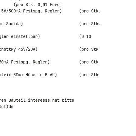
      (pro Stk. 0,01 Euro)

,5V/500mA Festspg. Regler)       (pro Stk. 

on Sumida)                       (pro Stk. 

gler einstellbar)                (0,10 

chottky 45V/20A)                 (pro Stk 

50mA Festspg. Regler)            (pro Stk 

atrix 30mm Höhe in BLAU)         (pro Stk 

ren Bauteil interesse hat bitte

ot)de
