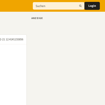
Login
ANZEIGE
2-21 12:41
#1155856