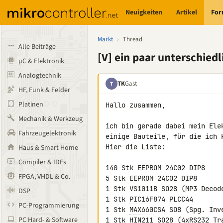
Neuigkeiten
Artikel
Fo
Markt
›
Thread
Alle Beiträge
[V] ein paar unterschiedl
µC & Elektronik
Analogtechnik
TK
Gast
T
HF, Funk & Felder
Platinen
Hallo zusammen,

Mechanik & Werkzeug
ich bin gerade dabei mein Ele
Fahrzeugelektronik
einige Bauteile, für die ich k
Hier die Liste:

Haus & Smart Home
Compiler & IDEs
140 Stk EEPROM 24C02 DIP8     
FPGA, VHDL & Co.
5 Stk EEPROM 24C02 DIP8       
1 Stk VS1011B SO28 (MP3 Decode
DSP
1 Stk 
PIC16
F874 PLCC44        
PC-Programmierung
1 Stk 
MAX660
CSA SO8 (Spg. Inve
PC Hard- & Software
1 Stk HIN211 SO28 (4xRS232 Tra