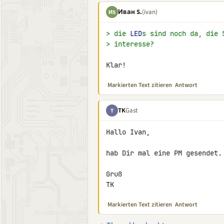
Иван S.
(ivan)
ИS
> die 
LED
s sind noch da, die 
> interesse?
Klar!
Markierten Text zitieren
Antwort
TK
Gast
T
Hallo Ivan,

hab Dir mal eine PM gesendet.

Gruß

TK
Markierten Text zitieren
Antwort