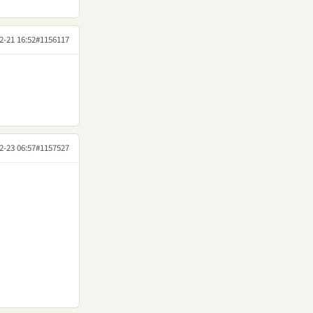
2-21 16:52
#1156117
2-23 06:57
#1157527