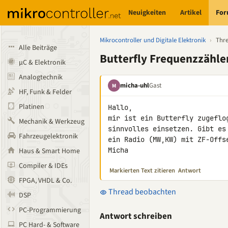
Neuigkeiten
Artikel
Fo
Mikrocontroller und Digitale Elektronik
›
Thr
Alle Beiträge
Butterfly Frequenzzähle
µC & Elektronik
Analogtechnik
micha-uhl
Gast
M
HF, Funk & Felder
Platinen
Hallo,

mir ist ein Butterfly zugeflo
Mechanik & Werkzeug
sinnvolles einsetzen. Gibt es
Fahrzeugelektronik
ein Radio (MW,KW) mit ZF-Offse
Micha
Haus & Smart Home
Compiler & IDEs
Markierten Text zitieren
Antwort
FPGA, VHDL & Co.
Thread beobachten
DSP
PC-Programmierung
Antwort schreiben
PC Hard- & Software