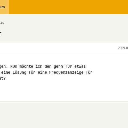
rum
ead
r
2009-0
gen. Nun möchte ich den gern für etwas 

 eine Lösung für eine Frequenzanzeige für 

t?
