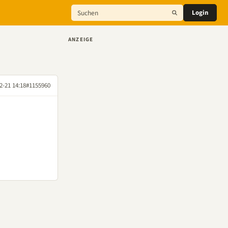
Login
ANZEIGE
2-21 14:18
#1155960