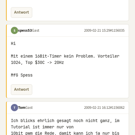
Antwort
spess53
Gast
2009-02-21 15:29
#1156035
S
Hi

Mit einem 16Bit-Timer kein Problem. Vorteiler 
1024, Top $30C -> 20Hz

MfG Spess
Antwort
Tom
Gast
2009-02-21 16:12
#1156062
T
Ich blicks ehrlich gesagt noch nicht ganz, im 
Tutorial ist immer nur von 

10bit pwm die Rede, damit kann ich ja nur bis 