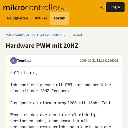
Login
Neuigkeiten
Artikel
Forum
Mikrocontroller und Digitale Elektronik
›
Thread
Hardware PWM mit 20HZ
Tom
Gast
2009-02-21 15:18
#1156022
T
Hallo Leute,

ich hantiere gerade mit PWM rum und benötige 
eine mit nur 20HZ Frequenz.

Das ganze an einem atmega1280 mit 16mhz Takt.

Wenn ich das avr-gcc tutorial richtig 
verstanden habe, dann komm ich mit 

ner hardware pwm garnicht so niedrig von der 