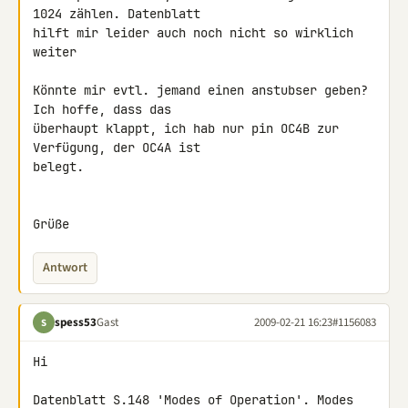
1024 zählen. Datenblatt 

hilft mir leider auch noch nicht so wirklich 
weiter

Könnte mir evtl. jemand einen anstubser geben? 
Ich hoffe, dass das 

überhaupt klappt, ich hab nur pin OC4B zur 
Verfügung, der OC4A ist 

belegt.

Grüße
Antwort
spess53
Gast
2009-02-21 16:23
#1156083
S
Hi

Datenblatt S.148 'Modes of Operation'. Modes 