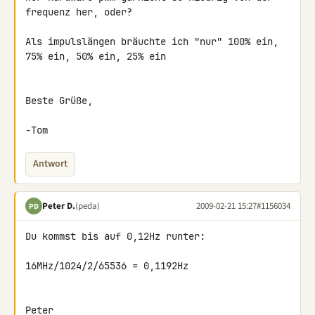
frequenz her, oder?

Als impulslängen bräuchte ich "nur" 100% ein, 
75% ein, 50% ein, 25% ein

Beste Grüße,

-Tom
Antwort
Peter D.
(peda)
2009-02-21 15:27
#1156034
PD
Du kommst bis auf 0,12Hz runter:

16MHz/1024/2/65536 = 0,1192Hz

Peter