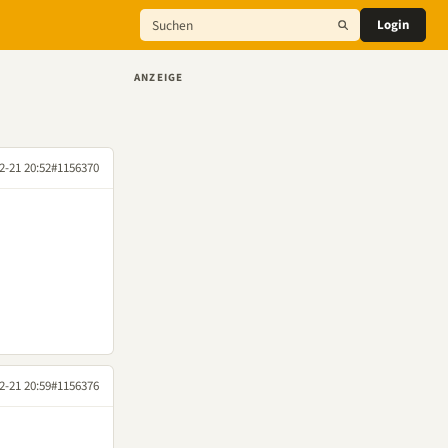
Login
ANZEIGE
2-21 20:52
#1156370
2-21 20:59
#1156376