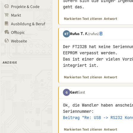
Sofern sich die Dinger irgend
Projekte & Code
geht das.
Markt
Markierten Text zitieren
Antwort
Ausbildung & Beruf
Offtopic
Rufus Τ. F.
(rufus)
RΤ
Webseite
Der FT232B hat keine Seriennu
EEPROM verpasst werden.

Das ist einer der vielen Vorz
ANZEIGE
integriert ist.
Markierten Text zitieren
Antwort
Gast
Gast
G
Ok, die Wandler haben anschei
Beitrag "Re: USB -> RS232 Kon
Markierten Text zitieren
Antwort