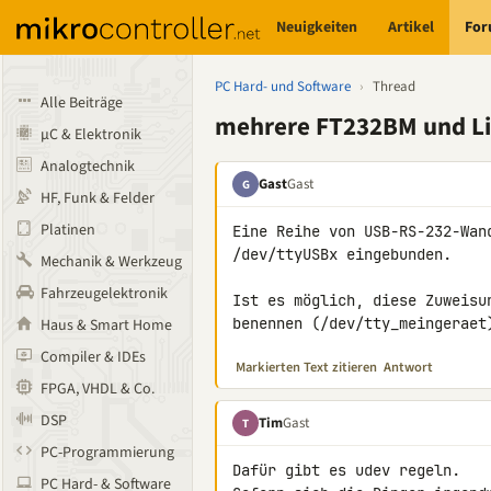
Neuigkeiten
Artikel
Fo
PC Hard- und Software
›
Thread
Alle Beiträge
mehrere FT232BM und Linu
µC & Elektronik
Analogtechnik
Gast
Gast
G
HF, Funk & Felder
Platinen
Eine Reihe von USB-RS-232-Wan
/dev/ttyUSBx eingebunden.

Mechanik & Werkzeug
Fahrzeugelektronik
Ist es möglich, diese Zuweisu
benennen (/dev/tty_meingeraet
Haus & Smart Home
Compiler & IDEs
Markierten Text zitieren
Antwort
FPGA, VHDL & Co.
DSP
Tim
Gast
T
PC-Programmierung
Dafür gibt es udev regeln.

PC Hard- & Software