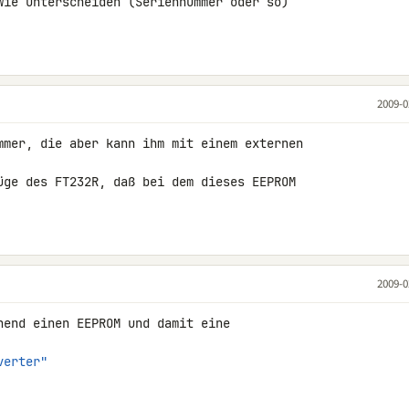
wie unterscheiden (Seriennummer oder so)

2009-0
mmer, die aber kann ihm mit einem externen 

üge des FT232R, daß bei dem dieses EEPROM 

2009-0
nend einen EEPROM und damit eine 

verter"