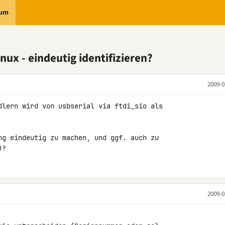
rum
x - eindeutig identifizieren?
2009-0
dlern wird von usbserial via ftdi_sio als 

ng eindeutig zu machen, und ggf. auch zu 

)?
2009-0