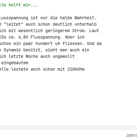
tte helft mir...
lussspannung ist nur die halbe Wahrheit. 

D "leitet" auch schon deutlich unterhalb 

ich mit wesentlich geringerem Strom. Laut 

EDs ca. 6,8V Flusspannung. Aber ich 

schon ein paar hundert uA fliessen. Und da 

e Dynamik besitzt, sieht man auch ein 

ich letzte Woche auch ungewollt 

eingebautem 

elle leutete auch schon mit 220kOhm 

2009-0