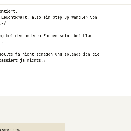
ntiert.

 Leuchtkraft, also ein Step Up Wandler von 

-/

ng bei den anderen Farben sein, bei blau 

.

sollte ja nicht schaden und solange ich die 

assiert ja nichts!?

u schreiben.