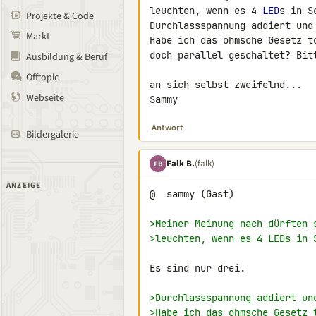
leuchten, wenn es 4 
LED
s in S
Projekte & Code
Durchlassspannung addiert und
Markt
Habe ich das ohmsche Gesetz t
doch parallel geschaltet? Bitt
Ausbildung & Beruf
Offtopic
an sich selbst zweifelnd...

Webseite
Sammy
Antwort
Bildergalerie
Falk B.
(falk)
FB
ANZEIGE
@  sammy (Gast)

>Meiner Meinung nach dürften 
>leuchten, wenn es 4 LEDs in 
Es sind nur drei.

>Durchlassspannung addiert un
>Habe ich das ohmsche Gesetz 