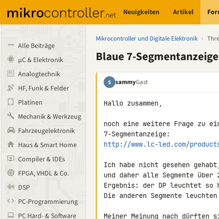
Neuigkeiten
Artikel
Fo
Mikrocontroller und Digitale Elektronik
›
Thr
Alle Beiträge
Blaue 7-Segmentanzeige 
µC & Elektronik
Analogtechnik
sammy
Gast
S
HF, Funk & Felder
Platinen
Hallo zusammen,

Mechanik & Werkzeug
noch eine weitere Frage zu ein
Fahrzeugelektronik
http://www.lc-led.com/product
Haus & Smart Home
Compiler & IDEs
Ich habe nicht gesehen gehabt
FPGA, VHDL & Co.
und daher alle Segmente über 2
Ergebnis: der DP leuchtet so 
DSP
Die anderen Segmente leuchten 
PC-Programmierung
PC Hard- & Software
Meiner Meinung nach dürften s