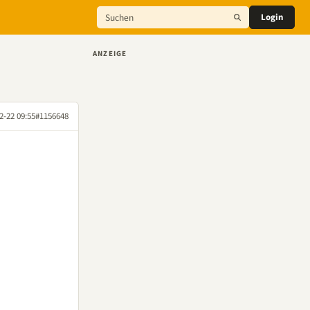
Login
ANZEIGE
2-22 09:55
#1156648