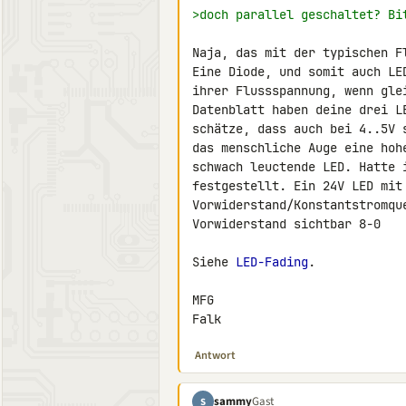
>doch parallel geschaltet? Bi
Naja, das mit der typischen F
Eine Diode, und somit auch LE
ihrer Flussspannung, wenn gle
Datenblatt haben deine drei L
schätze, dass auch bei 4..5V 
das menschliche Auge eine hoh
schwach leuctende LED. Hatte 
festgestellt. Ein 24V LED mit 
Vorwiderstand/Konstantstromqu
Vorwiderstand sichtbar 8-0

Siehe 
LED-Fading
.

MFG

Falk
Antwort
sammy
Gast
S