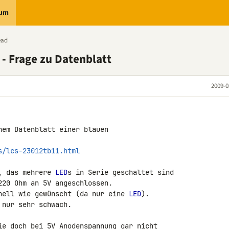
rum
ead
- Frage zu Datenblatt
2009-0
em Datenblatt einer blauen 

s/lcs-23012tb11.html
, das mehrere 
LED
s in Serie geschaltet sind 

20 Ohm an 5V angeschlossen.

hell wie gewünscht (da nur eine 
LED
).

nur sehr schwach.

ie doch bei 5V Anodenspannung gar nicht 
