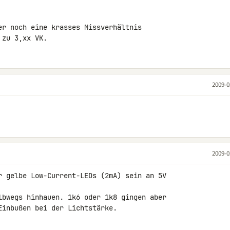
er noch eine krasses Missverhältnis 

 zu 3,xx VK.
2009-0
2009-0
r gelbe Low-Current-LEDs (2mA) sein an 5V 

lbwegs hinhauen. 1k6 oder 1k8 gingen aber 

Einbußen bei der Lichtstärke.