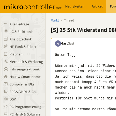
Neuigkeiten
Artikel
Fo
Markt
›
Thread
Alle Beiträge
[S] 25 Stk Widerstand 08
µC & Elektronik
Analogtechnik
Gast
Gast
G
HF, Funk & Felder
Platinen
Guten Tag,

Mechanik & Werkzeug
könnte mir jmd. mit 25 Widerst
Fahrzeugelektronik
Conrad hab ich leider nicht in
Ja, ich weiss, dass CSD die f
Haus & Smart Home
auch nochmal knapp 4 Euro VK 
Compiler & IDEs
machen die ja auch nicht mehr
FPGA, VHDL & Co.
wieder.

Postbrief für 55ct würde mir 
DSP
PC-Programmierung
Sollte mir jemand helfen könne
PC Hard- & Software