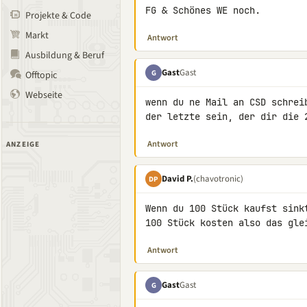
FG & Schönes WE noch.
Projekte & Code
Markt
Antwort
Ausbildung & Beruf
Gast
Gast
G
Offtopic
Webseite
wenn du ne Mail an CSD schrei
der letzte sein, der dir die 
Antwort
ANZEIGE
David P.
(chavotronic)
DP
Wenn du 100 Stück kaufst sinkt
100 Stück kosten also das gle
Antwort
Gast
Gast
G