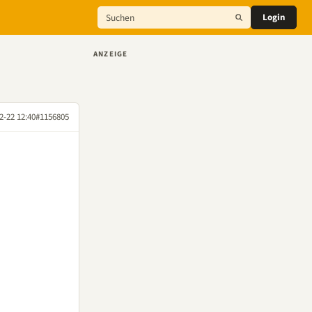
Login
ANZEIGE
2-22 12:40
#1156805