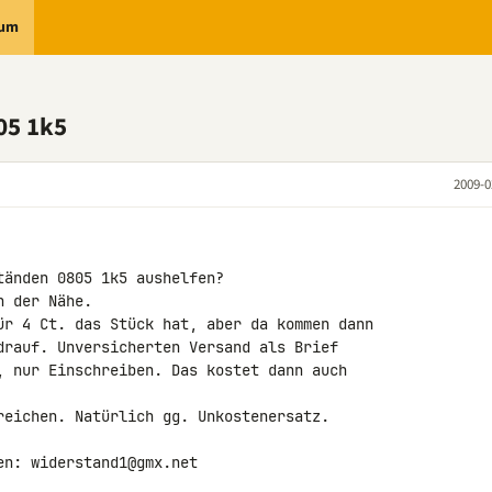
rum
05 1k5
2009-0
änden 0805 1k5 aushelfen?

 der Nähe.

ür 4 Ct. das Stück hat, aber da kommen dann 

drauf. Unversicherten Versand als Brief 

, nur Einschreiben. Das kostet dann auch 

reichen. Natürlich gg. Unkostenersatz.

n: widerstand1@gmx.net
