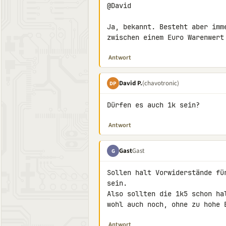
@David

Ja, bekannt. Besteht aber imm
zwischen einem Euro Warenwert
Antwort
David P.
(chavotronic)
DP
Dürfen es auch 1k sein?
Antwort
Gast
Gast
G
Sollen halt Vorwiderstände fü
sein.

Also sollten die 1k5 schon ha
wohl auch noch, ohne zu hohe 
Antwort