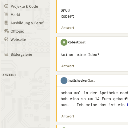
Projekte & Code
Gruß

Markt
Robert
Ausbildung & Beruf
Antwort
Offtopic
Webseite
Robert
Gast
R
Bildergalerie
keiner eine Idee?
Antwort
ANZEIGE
!nullchecker
Gast
!
schau mal in der Apotheke nac
hab eins so um 14 Euro gekauf
aus... Ich meine das ist ein 
Antwort