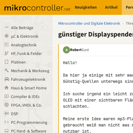
Neuigkeiten
Artikel
Fo
Mikrocontroller und Digitale Elektronik
›
Thr
Alle Beiträge
günstiger Displayspende
µC & Elektronik
Analogtechnik
Robert
Gast
R
HF, Funk & Felder
Platinen
Hallo!

Mechanik & Werkzeug
Da hier ja einige mit sehr wa
Fahrzeugelektronik
Günstig-Quellen unterwegs sind
Haus & Smart Home
Ich suche irgend ein leicht z
Compiler & IDEs
OLED mit einer sichtbaren Flä
FPGA, VHDL & Co.
schlachten.

DSP
Meine erste Idee waren mp3-Pl
PC-Programmierung
gebraucht weiß man nicht was 
PC Hard- & Software
nutzbar ist.
