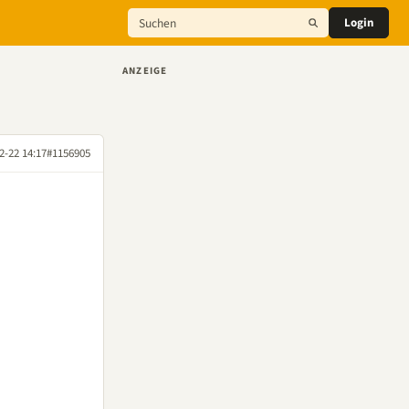
Login
ANZEIGE
2-22 14:17
#1156905