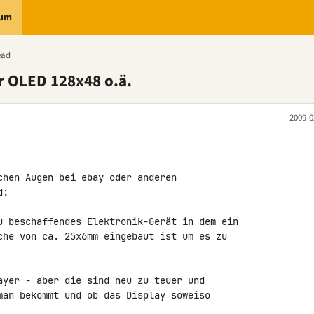
rum
ead
r OLED 128x48 o.ä.
2009-0
chen Augen bei ebay oder anderen 

:

u beschaffendes Elektronik-Gerät in dem ein 

che von ca. 25x6mm eingebaut ist um es zu 

ayer - aber die sind neu zu teuer und 

man bekommt und ob das Display soweiso 
