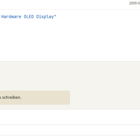
2009-0
 Hardware OLED Display"
u schreiben.