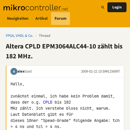
Login
Neuigkeiten
Artikel
Forum
FPGA, VHDL & Co.
›
Thread
Altera CPLD EPM3064ALC44-10 zählt bis
182 MHz.
alex
Gast
2009-02-22 15:59
#1156997
A
Hallo,

zunächst einmal, ich habe kein Problem damit, 
dass der o.g. 
CPLD
 bis 182 

MHz zählt. Ich verstehe bloss nicht, warum. 
Laut Datenblatt gibt es für 

dieses 10ner "Spead-Grade" folgende Angabe: tch 
= 4 ns und tcl = 4 ns. 
