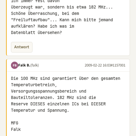
ich immer fest davon 

überzeugt war, sondern bis etwa 182 MHz... 
Schöne Überraschung, bei dem 

"Freiluftaufbau"... Kann mich bitte jemand 
aufklären? Habe ich was im 

Datenblatt übersehen?
Antwort
Falk B.
(falk)
2009-02-22 16:03
#1157001
FB
Die 100 MHz sind garantiert über den gesamten 
Temperaturbetreich, 

Versorgungsspannungsbereich und 
Bauteiltoleranzen. 182 MHz sind die 

Reserve DIESES einzelnen ICs bei DIESER 
Temperatur und Spannung.

MFG

Falk