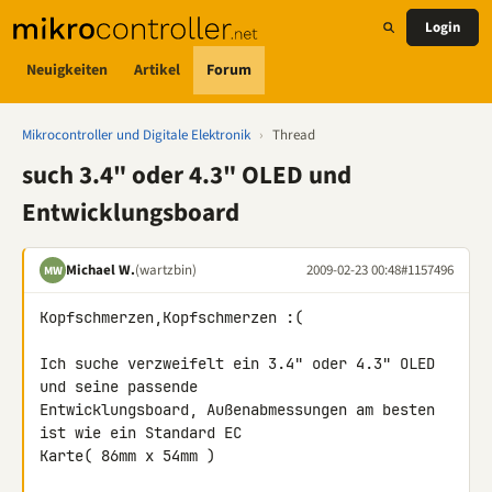
Login
Neuigkeiten
Artikel
Forum
Mikrocontroller und Digitale Elektronik
›
Thread
such 3.4" oder 4.3" OLED und
Entwicklungsboard
Michael W.
(wartzbin)
2009-02-23 00:48
#1157496
MW
Kopfschmerzen,Kopfschmerzen :(

Ich suche verzweifelt ein 3.4" oder 4.3" OLED 
und seine passende 

Entwicklungsboard, Außenabmessungen am besten 
ist wie ein Standard EC 

Karte( 86mm x 54mm )
