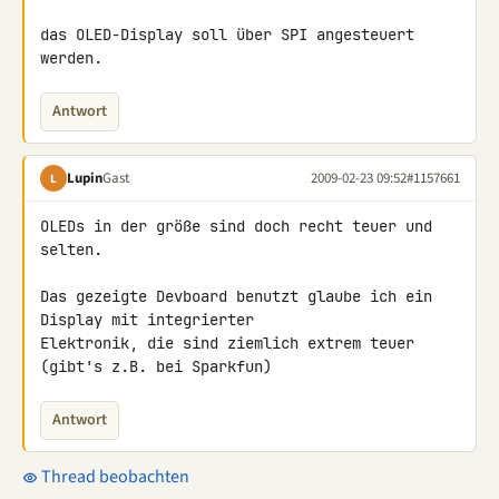
das OLED-Display soll über SPI angesteuert 
werden.
Antwort
Lupin
Gast
2009-02-23 09:52
#1157661
L
OLEDs in der größe sind doch recht teuer und 
selten.

Das gezeigte Devboard benutzt glaube ich ein 
Display mit integrierter 

Elektronik, die sind ziemlich extrem teuer 
(gibt's z.B. bei Sparkfun)
Antwort
Thread beobachten