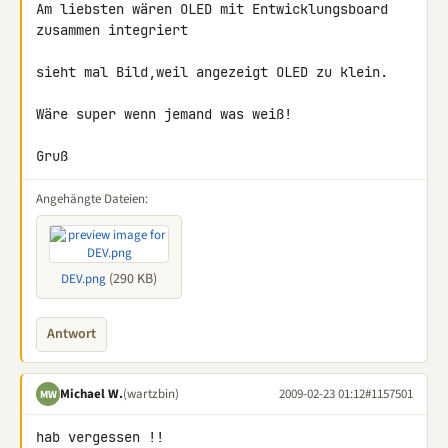
Am liebsten wären OLED mit Entwicklungsboard 
zusammen integriert

sieht mal Bild,weil angezeigt OLED zu klein.

Wäre super wenn jemand was weiß!

Gruß
Angehängte Dateien:
(290 KB)
DEV.png
Antwort
Michael W.
(wartzbin)
2009-02-23 01:12
#1157501
MW
hab vergessen !!
