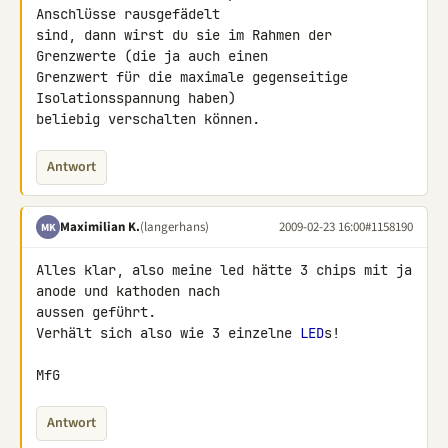
Anschlüsse rausgefädelt

sind, dann wirst du sie im Rahmen der 
Grenzwerte (die ja auch einen

Grenzwert für die maximale gegenseitige 
Isolationsspannung haben)

beliebig verschalten können.
Antwort
Maximilian K.
(langerhans)
2009-02-23 16:00
#1158190
MK
Alles klar, also meine led hätte 3 chips mit ja 
anode und kathoden nach 

aussen geführt.

Verhält sich also wie 3 einzelne 
LED
s!

MfG
Antwort