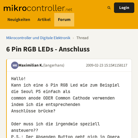
Login
Neuigkeiten
Artikel
Forum
Mikrocontroller und Digitale Elektronik
›
Thread
6 Pin RGB LEDs - Anschluss
Maximilian K.
(langerhans)
2009-02-23 15:15
#1158117
MK
Hallo!

Kann ich eine 6 Pin RGB Led wie zum Beispiel 
die Seoul P5 einfach als 

common anode ODER Common Cathode verwenden 
indem ich die entsprechenden 

Anschlüsse brücke?

Oder muss ich die irgendwie speziell 
ansteuern??

P.S.: Der Absenden Button geht nich in Opera 