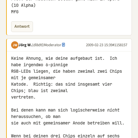
(10 Alpha)

MfG
Antwort
Jörg W.
(dl8dtl)
Moderator
2009-02-23 15:39
#1158157
JW
Keine Ahnung, wie deine aufgebaut ist.  Ich 
habe irgendwo 6-pinnige

RGB-LEDs liegen, die haben zweimal zwei Chips 
mit je gemeinsamer

Katode.  Richtig: das sind insgesamt vier 
Chips; blau ist zweimal

vertreten.

Bei denen kann man sich logischerweise 
nicht
heraussuchen, ob man

sie auch mit gemeinsamer Anode betreiben will.

Wenn bei deinen drei Chips einzeln auf sechs 