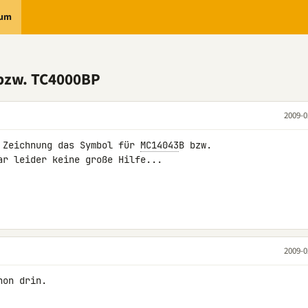
rum
 bzw. TC4000BP
2009-0
 Zeichnung das Symbol für 
MC14043
B bzw. 

r leider keine große Hilfe...

2009-0
hon drin.