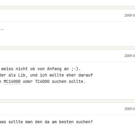
2009-0
..
2009-0
 weiss nicht ob von Anfang an ;-). 

0er als Lib, und ich wollte eher darauf 

h 
MC14000
 oder TC4000 suchen sollte.
2009-0
was sollte man den da am besten suchen?