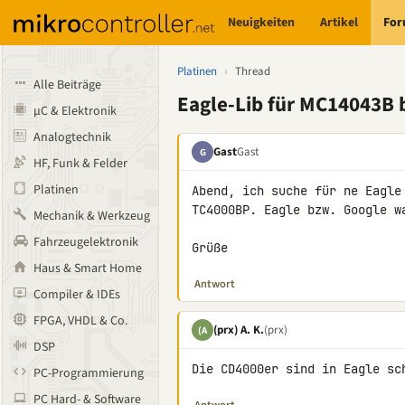
Neuigkeiten
Artikel
Fo
Platinen
›
Thread
Alle Beiträge
Eagle-Lib für MC14043B
µC & Elektronik
Analogtechnik
Gast
Gast
G
HF, Funk & Felder
Platinen
Abend, ich suche für ne Eagle
TC4000BP. Eagle bzw. Google wa
Mechanik & Werkzeug
Fahrzeugelektronik
Grüße
Haus & Smart Home
Antwort
Compiler & IDEs
FPGA, VHDL & Co.
(prx) A. K.
(prx)
(A
DSP
Die CD4000er sind in Eagle sc
PC-Programmierung
PC Hard- & Software