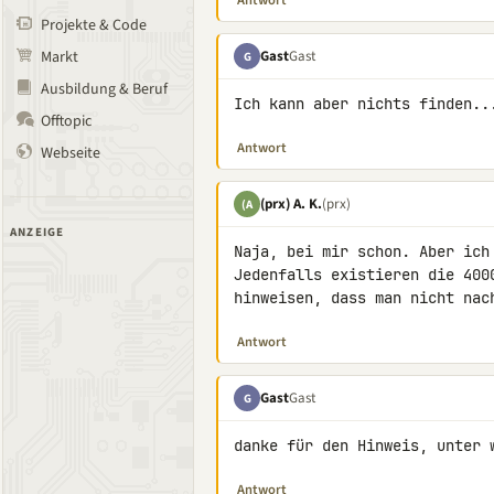
Antwort
Projekte & Code
Gast
Gast
Markt
G
Ausbildung & Beruf
Ich kann aber nichts finden..
Offtopic
Antwort
Webseite
(prx) A. K.
(prx)
(A
ANZEIGE
Naja, bei mir schon. Aber ich
Jedenfalls existieren die 400
hinweisen, dass man nicht nac
Antwort
Gast
Gast
G
danke für den Hinweis, unter 
Antwort