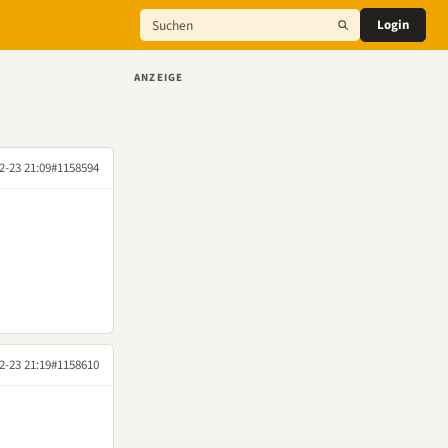
Login
ANZEIGE
2-23 21:09
#1158594
2-23 21:19
#1158610