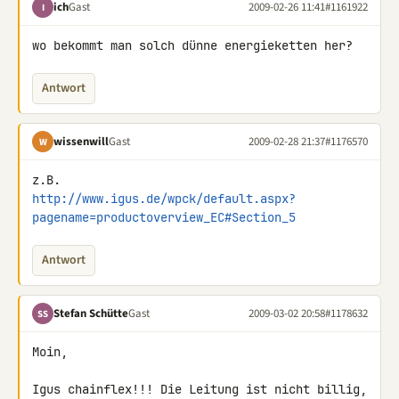
ich
Gast
2009-02-26 11:41
#1161922
I
wo bekommt man solch dünne energieketten her?
Antwort
wissenwill
Gast
2009-02-28 21:37
#1176570
W
http://www.igus.de/wpck/default.aspx?
pagename=productoverview_EC#Section_5
Antwort
Stefan Schütte
Gast
2009-03-02 20:58
#1178632
SS
Moin,

Igus chainflex!!! Die Leitung ist nicht billig, 