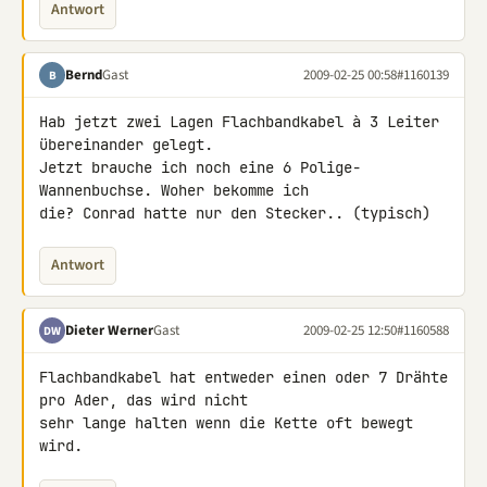
Antwort
Bernd
Gast
2009-02-25 00:58
#1160139
B
Hab jetzt zwei Lagen Flachbandkabel à 3 Leiter 
übereinander gelegt.

Jetzt brauche ich noch eine 6 Polige-
Wannenbuchse. Woher bekomme ich 

die? Conrad hatte nur den Stecker.. (typisch)
Antwort
Dieter Werner
Gast
2009-02-25 12:50
#1160588
DW
Flachbandkabel hat entweder einen oder 7 Drähte 
pro Ader, das wird nicht 

sehr lange halten wenn die Kette oft bewegt 
wird.