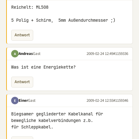
Reichelt: ML508

5 Polig + Schirm,  5mm Außendurchmesser ;)
Antwort
Andreas
Gast
2009-02-24 12:49
#1159336
A
Was ist eine Energiekette?
Antwort
Einer
Gast
2009-02-24 12:55
#1159346
E
Biegsamer gegliederter Kabelkanal für 
bewegliche kabelverbindungen z.b. 

für Schleppkabel.