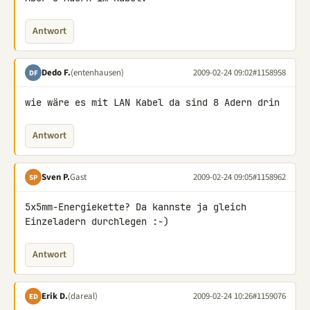
Antwort
Dedo F.
(entenhausen)
2009-02-24 09:02
#1158958
DF
wie wäre es mit LAN Kabel da sind 8 Adern drin
Antwort
Sven P.
Gast
2009-02-24 09:05
#1158962
SP
5x5mm-Energiekette? Da kannste ja gleich 
Einzeladern durchlegen :-)
Antwort
Erik D.
(dareal)
2009-02-24 10:26
#1159076
ED