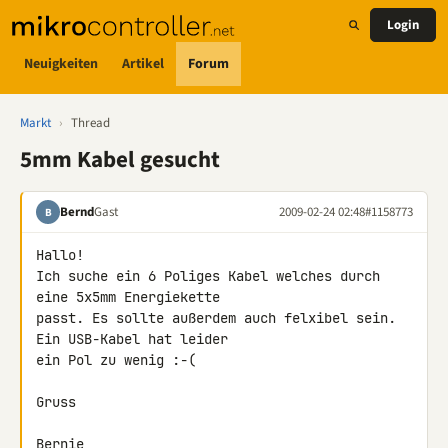
Login
Neuigkeiten
Artikel
Forum
Markt
›
Thread
5mm Kabel gesucht
Bernd
Gast
2009-02-24 02:48
#1158773
B
Hallo!

Ich suche ein 6 Poliges Kabel welches durch 
eine 5x5mm Energiekette 

passt. Es sollte außerdem auch felxibel sein. 
Ein USB-Kabel hat leider 

ein Pol zu wenig :-(

Gruss

Bernie