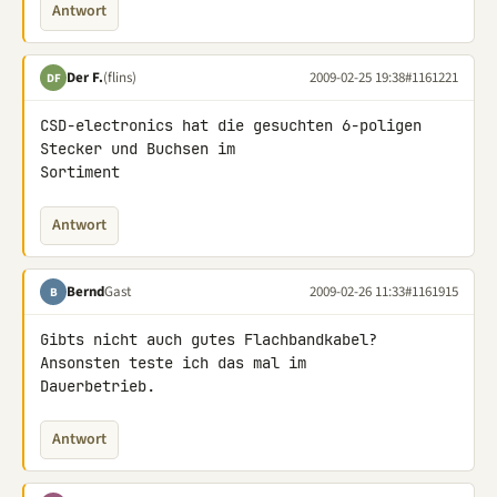
Antwort
Der F.
(flins)
2009-02-25 19:38
#1161221
DF
CSD-electronics hat die gesuchten 6-poligen 
Stecker und Buchsen im 

Sortiment
Antwort
Bernd
Gast
2009-02-26 11:33
#1161915
B
Gibts nicht auch gutes Flachbandkabel? 
Ansonsten teste ich das mal im 

Dauerbetrieb.
Antwort