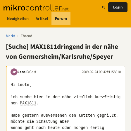
Login
Neuigkeiten
Artikel
Forum
Markt
›
Thread
[Suche] MAX1811dringend in der nähe
von Germersheim/Karlsruhe/Speyer
Jens P.
Gast
2009-02-24 06:42
#1158810
JP
Hi Leute,

ich suche hier in der nähe ziemlich kurzfristig 
nen 
MAX1811
.

Habe gestern ausversehen den letzten gegrillt, 
möchte die Schaltung aber 

wenns geht noch heute oder morgen fertig 