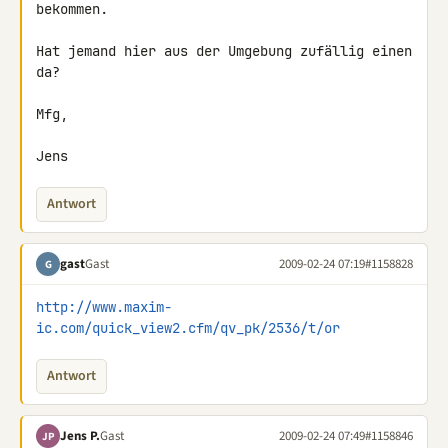
bekommen.

Hat jemand hier aus der Umgebung zufällig einen 
da?

Mfg,

Jens
Antwort
gast
Gast
2009-02-24 07:19
#1158828
G
http://www.maxim-
ic.com/quick_view2.cfm/qv_pk/2536/t/or
Antwort
Jens P.
Gast
2009-02-24 07:49
#1158846
JP