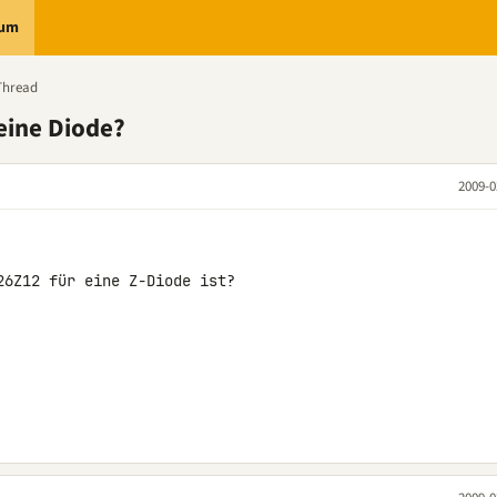
rum
Thread
 eine Diode?
2009-0
6Z12 für eine Z-Diode ist?
