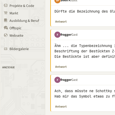
Sven P.
Gast
SP
Projekte & Code
Dürfte die Bezeichnung des Gl
Markt
Ausbildung & Beruf
Antwort
Offtopic
frogger
Gast
F
Webseite
Ähm ... die Typenbezeichnung 
Bildergalerie
Beschriftung der Bestückten Z-
Die Bestückte ist aber defini
Antwort
ANZEIGE
frogger
Gast
F
Ach, dass müsste ne Schottky s
Hab mir das Symbol etwas zu f
Antwort