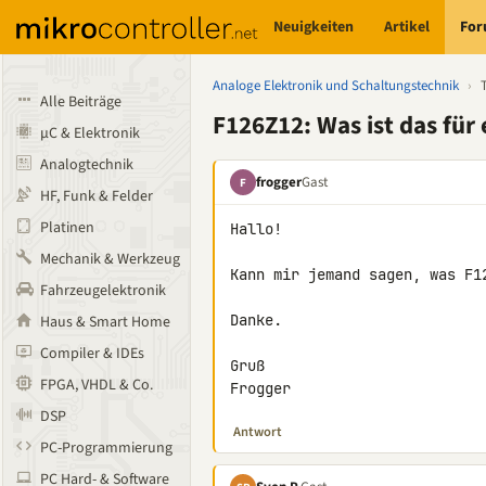
Neuigkeiten
Artikel
Fo
Analoge Elektronik und Schaltungstechnik
›
Alle Beiträge
F126Z12: Was ist das für
µC & Elektronik
Analogtechnik
frogger
Gast
F
HF, Funk & Felder
Platinen
Hallo!

Mechanik & Werkzeug
Kann mir jemand sagen, was F12
Fahrzeugelektronik
Danke.

Haus & Smart Home
Compiler & IDEs
Gruß

FPGA, VHDL & Co.
Frogger
DSP
Antwort
PC-Programmierung
PC Hard- & Software