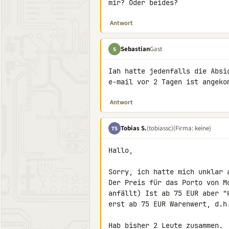
mir? Oder beides?
Antwort
Sebastian
Gast
S
Iah hatte jedenfalls die Absi
e-mail vor 2 Tagen ist angeko
Antwort
Tobias S.
(tobiassc)
(Firma: keine)
TS
Hallo,

Sorry, ich hatte mich unklar a
Der Preis für das Porto von M
anfällt) Ist ab 75 EUR aber "
erst ab 75 EUR Warenwert, d.h
Hab bisher 2 Leute zusammen.
