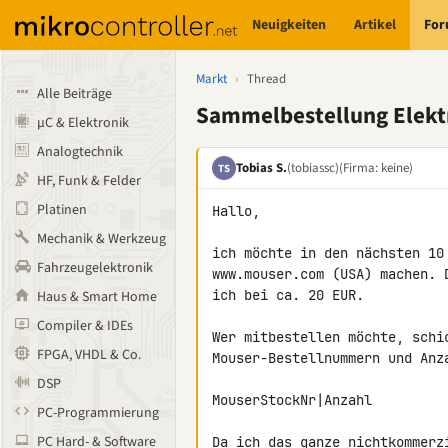
Neuigkeiten
Artikel
Fo
Markt
›
Thread
Alle Beiträge
Sammelbestellung Elekt
µC & Elektronik
Analogtechnik
Tobias S.
(tobiassc)
(Firma: keine)
TS
HF, Funk & Felder
Platinen
Hallo,

Mechanik & Werkzeug
ich möchte in den nächsten 10
Fahrzeugelektronik
www.mouser.com (USA) machen. 
ich bei ca. 20 EUR.

Haus & Smart Home
Compiler & IDEs
Wer mitbestellen möchte, schic
FPGA, VHDL & Co.
Mouser-Bestellnummern und Anza
DSP
MouserStockNr|Anzahl

PC-Programmierung
PC Hard- & Software
Da ich das ganze nichtkommerz