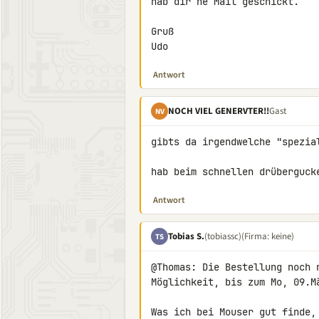
hab dir ne Mail geschickt.

Gruß

Udo
Antwort
NOCH VIEL GENERVTER!!
Gast
NV
gibts da irgendwelche "spezia
hab beim schnellen drüberguck
Antwort
Tobias S.
(tobiassc)
(Firma: keine)
TS
@Thomas: Die Bestellung noch 
Möglichkeit, bis zum Mo, 09.Mä
Was ich bei Mouser gut finde,