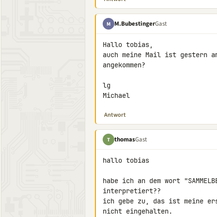
M.Bubestinger
Gast
M
Hallo tobias,

auch meine Mail ist gestern a
angekommen?

lg

Michael
Antwort
thomas
Gast
T
hallo tobias

habe ich an dem wort "SAMMELB
interpretiert??

ich gebe zu, das ist meine er
nicht eingehalten.
