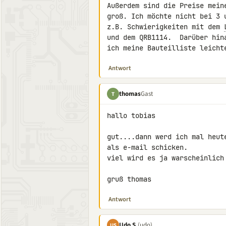
Außerdem sind die Preise mein
groß. Ich möchte nicht bei 3 
z.B. Schwierigkeiten mit dem 
und dem QRB1114.  Darüber hin
ich meine Bauteilliste leicht
Antwort
thomas
Gast
T
hallo tobias

gut....dann werd ich mal heut
als e-mail schicken.

viel wird es ja warscheinlich
gruß thomas
Antwort
Udo S.
(udo)
US