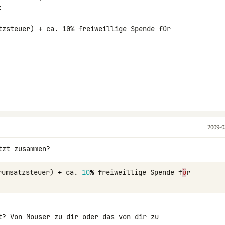


tzsteuer) + ca. 10% freiweillige Spende für 

2009-0
rumsatzsteuer
)
+
ca
.
10
%
freiweillige
Spende
f
ü
r
t? Von Mouser zu dir oder das von dir zu 
