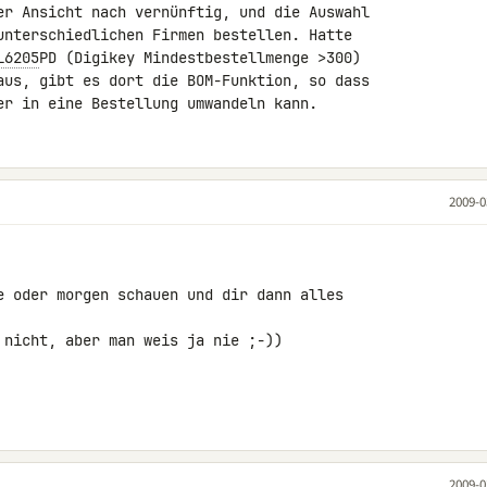
er Ansicht nach vernünftig, und die Auswahl 

unterschiedlichen Firmen bestellen. Hatte 

L6205
PD (Digikey Mindestbestellmenge >300) 

aus, gibt es dort die BOM-Funktion, so dass 

er in eine Bestellung umwandeln kann.
2009-0
e oder morgen schauen und dir dann alles 

 nicht, aber man weis ja nie ;-))

2009-0