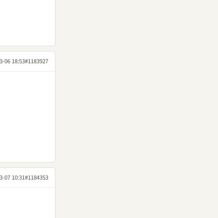
3-06 18:53
#1183927
3-07 10:31
#1184353