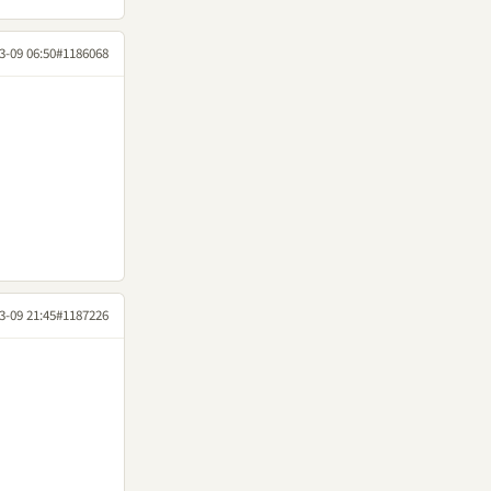
3-09 06:50
#1186068
3-09 21:45
#1187226