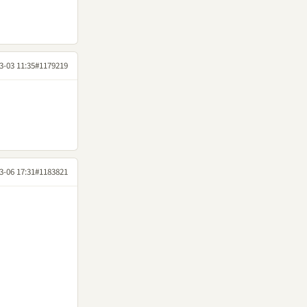
3-03 11:35
#1179219
3-06 17:31
#1183821