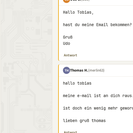
Hallo Tobias,

hast du meine Email bekommen?

Gruß

Udo
Antwort
Thomas H.
(merlin63)
TH
hallo tobias

meine e-mail ist an dich raus.
ist doch ein wenig mehr geword
lieben gruß thomas
Antwort