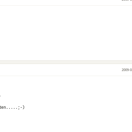
2009-0


en.....;-)
