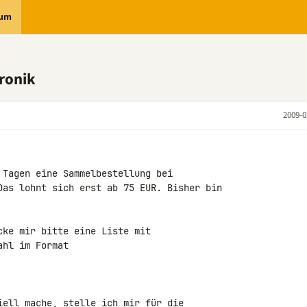
rum
ronik
2009-0
 Tagen eine Sammelbestellung bei 

Das lohnt sich erst ab 75 EUR. Bisher bin 

ke mir bitte eine Liste mit 

hl im Format

iell mache, stelle ich mir für die 
