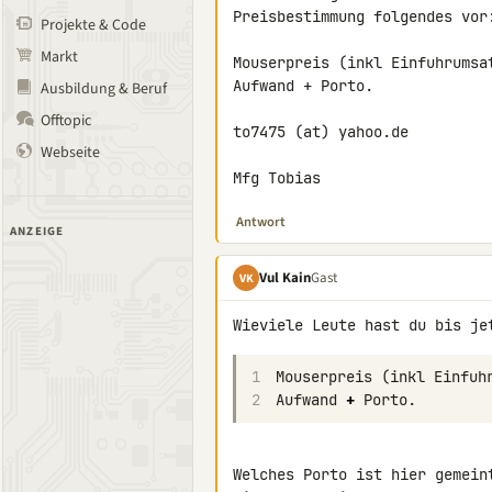
Preisbestimmung folgendes vor:
Projekte & Code
Markt
Mouserpreis (inkl Einfuhrumsa
Aufwand + Porto.

Ausbildung & Beruf
Offtopic
to7475 (at) yahoo.de

Webseite
Mfg Tobias
Antwort
ANZEIGE
Vul Kain
Gast
VK
1
Mouserpreis
(
inkl
Einfuh
2
Aufwand
+
Porto
.
Welches Porto ist hier gemein