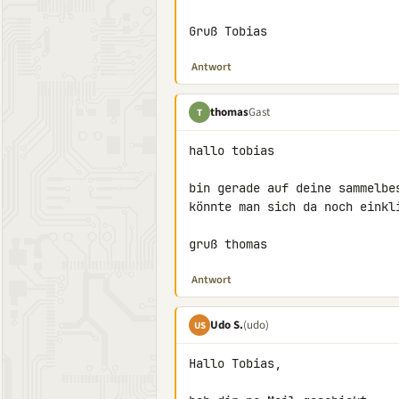
Gruß Tobias
Antwort
thomas
Gast
T
hallo tobias

bin gerade auf deine sammelbes
könnte man sich da noch einkl
gruß thomas
Antwort
Udo S.
(udo)
US
Hallo Tobias,
