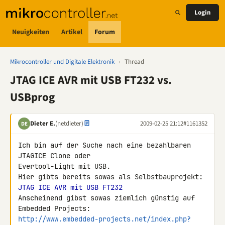
Login
Neuigkeiten
Artikel
Forum
Mikrocontroller und Digitale Elektronik
›
Thread
JTAG ICE AVR mit USB FT232 vs.
USBprog
Dieter E.
(netdieter)
2009-02-25 21:12
#1161352
DE
Ich bin auf der Suche nach eine bezahlbaren 
JTAGICE Clone oder 

Evertool-Light mit USB.

JTAG ICE AVR mit USB FT232
Anscheinend gibst sowas ziemlich günstig auf 
http://www.embedded-projects.net/index.php?