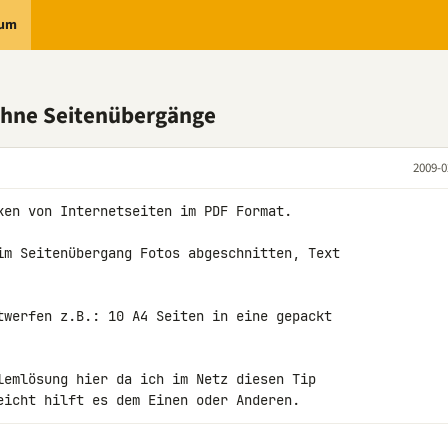
rum
ohne Seitenübergänge
2009-0
ken von Internetseiten im PDF Format.

im Seitenübergang Fotos abgeschnitten, Text 

twerfen z.B.: 10 A4 Seiten in eine gepackt 

lemlösung hier da ich im Netz diesen Tip 

eicht hilft es dem Einen oder Anderen.