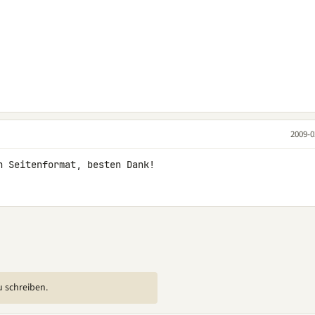
2009-0
n Seitenformat, besten Dank!
u schreiben.