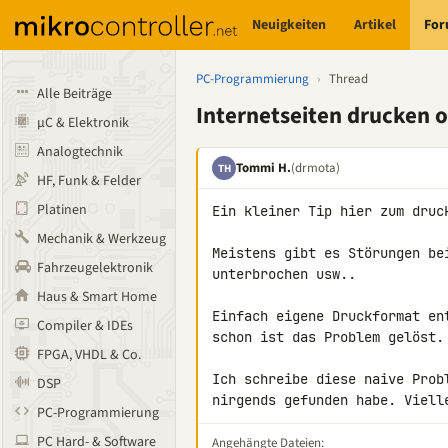
Neuigkeiten
Artikel
Fo
PC-Programmierung
›
Thread
Alle Beiträge
Internetseiten drucken 
µC & Elektronik
Analogtechnik
Tommi H.
(drmota)
TH
HF, Funk & Felder
Platinen
Ein kleiner Tip hier zum druc
Mechanik & Werkzeug
Meistens gibt es Störungen be
Fahrzeugelektronik
unterbrochen usw..

Haus & Smart Home
Einfach eigene Druckformat en
Compiler & IDEs
schon ist das Problem gelöst.

FPGA, VHDL & Co.
Ich schreibe diese naive Prob
DSP
nirgends gefunden habe. Viell
PC-Programmierung
PC Hard- & Software
Angehängte Dateien: