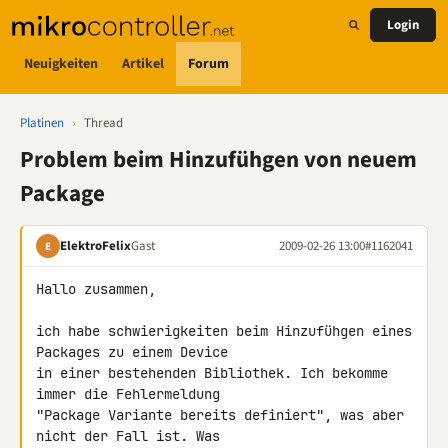
Login
Neuigkeiten
Artikel
Forum
Platinen
›
Thread
Problem beim Hinzufühgen von neuem
Package
ElektroFelix
Gast
2009-02-26 13:00
#1162041
E
Hallo zusammen,

ich habe schwierigkeiten beim Hinzufühgen eines 
Packages zu einem Device 

in einer bestehenden Bibliothek. Ich bekomme 
immer die Fehlermeldung 

"Package Variante bereits definiert", was aber 
nicht der Fall ist. Was 
