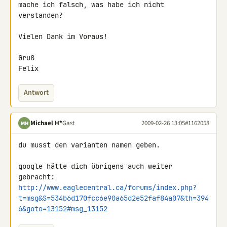
mache ich falsch, was habe ich nicht 
verstanden?

Vielen Dank im Voraus!

Gruß

Felix
Antwort
Michael H*
Gast
2009-02-26 13:05
#1162058
MH
du musst den varianten namen geben.

google hätte dich übrigens auch weiter 
http://www.eaglecentral.ca/forums/index.php?
t=msg&S=534b6d170fcc6e90a65d2e52faf84a07&th=394
6&goto=13152#msg_13152