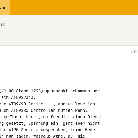
rum
ead
2004
(V1.00 Stand 1998) geschenkt bekommen und

 ein AT89S2343.

nun AT89/90 Series ..., daraus lese ich,

auch AT89Sxx Controller nutzen kann.

s geflasht herum, um freudig seinen Dienst

ng gesetzt, Spannung ein, geht aber nicht.

der AT90-Serie angesprochen, keine Rede

ir nun sagen, weshalb Atmel auf die
