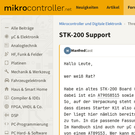
Neuigkeiten
Artikel
Fo
Mikrocontroller und Digitale Elektronik
›
Thr
Alle Beiträge
STK-200 Support
µC & Elektronik
Analogtechnik
Manfred
Gast
M
HF, Funk & Felder
Platinen
Hallo Leute,

Mechanik & Werkzeug
wer weiß Rat?

Fahrzeugelektronik
Habe ein altes STK-200 Board 
Haus & Smart Home
dabei ist ein 
AT90S8515
 sowie
Compiler & IDEs
So, auf der Verpackung steht 
FPGA, VHDL & Co.
dass dieses Starter Kit also 
Der liegt hier nämlich bereit
DSP
zu tun. In die passende Fassu
PC-Programmierung
Im Handbuch sind auch nur µC 
PC Hard- & Software
von einem AT89S53. Wer kann m