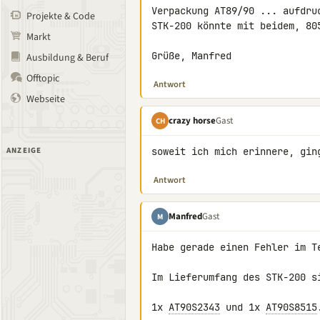
Verpackung AT89/90 ... aufdru
Projekte & Code
STK-200 könnte mit beidem, 80
Markt
Grüße, Manfred
Ausbildung & Beruf
Offtopic
Antwort
Webseite
crazy horse
Gast
CH
ANZEIGE
soweit ich mich erinnere, gin
Antwort
Manfred
Gast
M
Habe gerade einen Fehler im Te
Im Lieferumfang des STK-200 si
1x 
AT90S2343
 und 1x 
AT90S8515
.