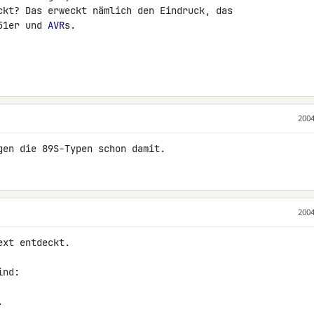
ckt? Das erweckt nämlich den Eindruck, das

51er und 
AVR
s.

2004
gen die 89S-Typen schon damit.
2004
xt entdeckt.

nd:


