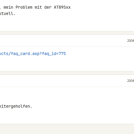
 mein Problem mit der AT89Sxx

ktuell.
2004
ucts/faq_card.asp?faq_id=775
2004
eitergeholfen.