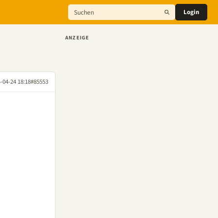
Login
ANZEIGE
-04-24 18:18
#85553