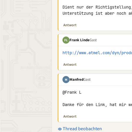
Dient nur der Richtigstellung,
Unterstützung ist aber noch a
Antwort
Frank Linde
Gast
FL
http://www.atmel.com/dyn/prod
Antwort
Manfred
Gast
M
@Frank L

Danke für den Link, hat mir w
Antwort
Thread beobachten