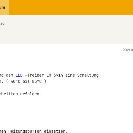
rum
ead
2009-0
nd dem 
LED
 –Treiber LM 3914 eine Schaltung 

. ( 40°C bis 85°C )

hritten erfolgen.

en Heizungspuffer einsetzen,
