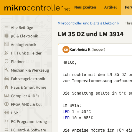
Neuigkeiten
Artikel
Fo
Mikrocontroller und Digitale Elektronik
›
Thr
Alle Beiträge
LM 35 DZ und LM 3914
µC & Elektronik
Analogtechnik
Karl-heinz H.
(hepper)
KH
HF, Funk & Felder
Platinen
Hallo,

Mechanik & Werkzeug
ich möchte mit dem LM 35 DZ u
Fahrzeugelektronik
zur Temperaturmessung aufbauen
Haus & Smart Home
Die Schaltung sollte in 5°C sc
Compiler & IDEs
FPGA, VHDL & Co.
LED
DSP
LED
 10 = 85°C

PC-Programmierung
PC Hard- & Software
Die Anzeige möchte ich für ein