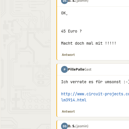
D. S.
(jasmin)
DS
OK,

45 Euro ?

Macht doch mal mit !!!!!
Antwort
PillePalle
Gast
P
Ich verrate es für umsonst :-)
http://www.circuit-projects.c
lm3914.html
Antwort
D. S.
(jasmin)
DS