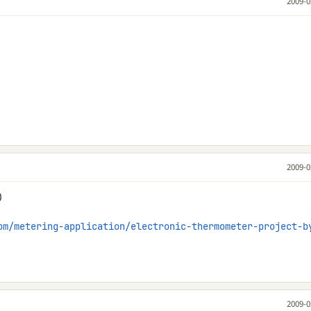
2009-0
2009-0


om/metering-application/electronic-thermometer-project-b
2009-0