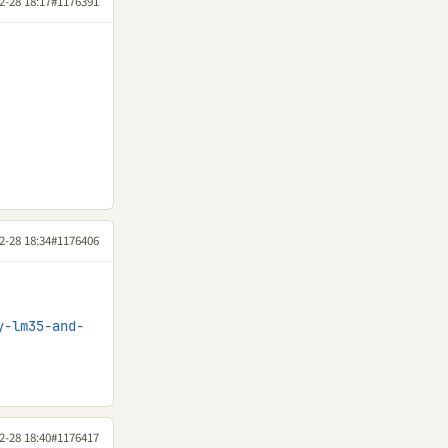
2-28 18:17
#1176391
2-28 18:34
#1176406
y-lm35-and-
2-28 18:40
#1176417