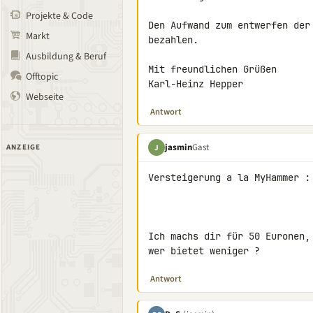
Projekte & Code
Den Aufwand zum entwerfen der
Markt
bezahlen.

Ausbildung & Beruf
Mit freundlichen Grüßen

Offtopic
Karl-Heinz Hepper
Webseite
Antwort
jasmin
Gast
ANZEIGE
J
Versteigerung a la MyHammer :

Ich machs dir für 50 Euronen,

wer bietet weniger ?
Antwort