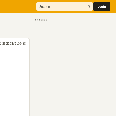
Login
ANZEIGE
2-26 21:31
#1170438