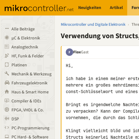
Neuigkeiten
Artikel
Fo
Mikrocontroller und Digitale Elektronik
›
Thr
Alle Beiträge
Verwendung von Structs,
µC & Elektronik
Analogtechnik
Flox
Gast
F
HF, Funk & Felder
Platinen
Hi,

Mechanik & Werkzeug
ich habe in einem meiner erst
Fahrzeugelektronik
mehrere ein großes mehrdimensi
const-Schlüsselwort und eines 
Haus & Smart Home
Compiler & IDEs
Bringt es irgendwelche Nachte
FPGA, VHDL & Co.
zu verpacken? Kann der Compil
vornehmen, die durch das Schl
DSP
PC-Programmierung
Klingt vielleicht blöd und ic
PC Hard- & Software
Structs keinerlei Nachteile m