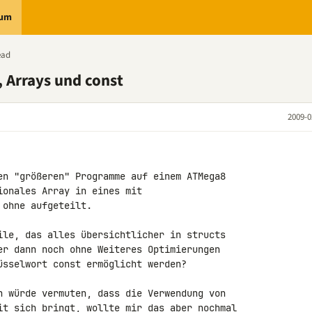
rum
ead
 Arrays und const
2009-0
en "größeren" Programme auf einem ATMega8 

onales Array in eines mit 

ohne aufgeteilt.

ile, das alles übersichtlicher in structs 

er dann noch ohne Weiteres Optimierungen 

üsselwort const ermöglicht werden?

h würde vermuten, dass die Verwendung von 

it sich bringt, wollte mir das aber nochmal 
