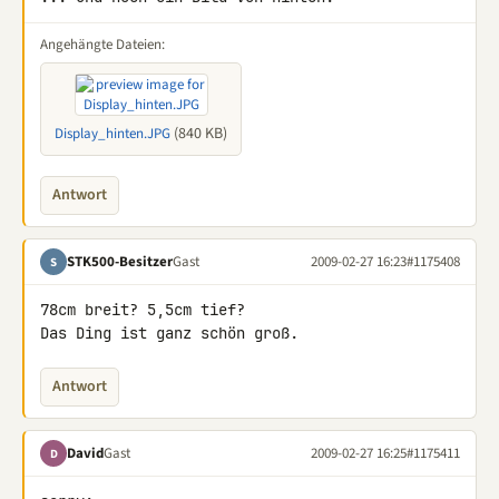
Angehängte Dateien:
(840 KB)
Display_hinten.JPG
Antwort
STK500-Besitzer
Gast
2009-02-27 16:23
#1175408
S
78cm breit? 5,5cm tief?

Das Ding ist ganz schön groß.
Antwort
David
Gast
2009-02-27 16:25
#1175411
D