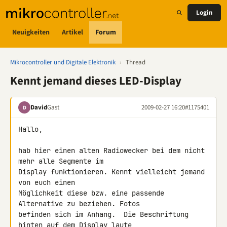
Login
Neuigkeiten
Artikel
Forum
Mikrocontroller und Digitale Elektronik
›
Thread
Kennt jemand dieses LED-Display
David
Gast
2009-02-27 16:20
#1175401
D
Hallo,

hab hier einen alten Radiowecker bei dem nicht 
mehr alle Segmente im 

Display funktionieren. Kennt vielleicht jemand 
von euch einen 

Möglichkeit diese bzw. eine passende 
Alternative zu beziehen. Fotos 

befinden sich im Anhang.  Die Beschriftung 
hinten auf dem Display laute 
