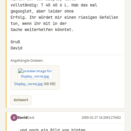
vollständig: T 40 40 6 L. Hab das mal 
gegooglet, aber leider ohne 

Erfolg. Ihr würdet mir einen riesigen Gefallen 
tun, wenn ihr mit in der 

Sache weiterhelfen könntet.

Gruß

David
Angehängte Dateien:
(48 KB)
Display_vorne.jpg
Antwort
David
Gast
2009-02-27 16:20
#1175402
D
... und noch ein Bild von hinten.