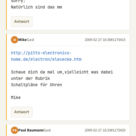
sorry:

Natürlich sind das mm
Antwort
Mike
Gast
2009-02-27 16:30
#1175415
M
http://pitts-electronics-
home.de/electron/elececke.htm
Schaue dich da mal um,vielleicht was dabei 
unter der Rubrik

Schaltpläne für Uhren

Mike
Antwort
Paul Baumann
Gast
2009-02-27 16:33
#1175420
PB